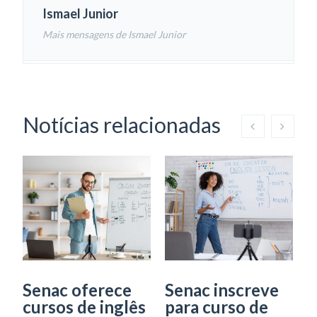
Ismael Junior
Mais mensagens de Ismael Junior
Notícias relacionadas
Senac oferece
Senac inscreve
T
cursos de inglês
para curso de
I