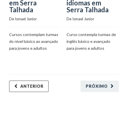
em Serra
idiomas em
S
Talhada
Serra Talhada
De
De 
Ismael Junior
De 
Ismael Junior
Tu
Cursos contemplam turmas
Curso contempla turmas de
vo
do nível básico ao avançado
inglês básico e avançado
d
para jovens e adultos
para jovens e adultos
m
co
po
c
aj
ANTERIOR
PRÓXIMO