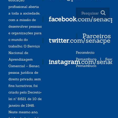
educação
profissional aberta
a toda a sociedade,
facebook
.com/senacp
com a missão de
desenvolver pessoas
e organizações para
Parceiros
twitter
.com/senacpe
o mundo do
trabalho. O Serviço
Fecomércio
Nacional de
Pernambuco
|
Sesc
Aprendizagem
instagram
.com/senac
Pernambuco
Comercial – Senac,
pessoa jurídica de
direito privado, sem
fins lucrativos, foi
criado pelo Decreto-
lei nº 8.621 de 10 de
janeiro de 1946.
Neste mesmo ano,