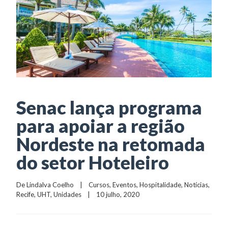
Senac lança programa
para apoiar a região
Nordeste na retomada
do setor Hoteleiro
De 
Lindalva Coelho
    |    
Cursos
, 
Eventos
, 
Hospitalidade
, 
Notícias
, 
Recife
, 
UHT
, 
Unidades
    |    10 julho, 2020