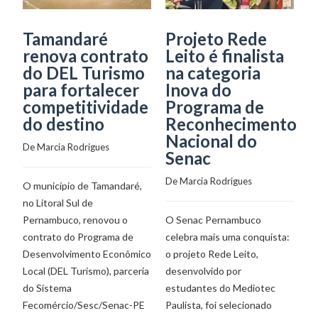
Tamandaré
Projeto Rede
S
renova contrato
Leito é finalista
p
do DEL Turismo
na categoria
r
para fortalecer
Inova do
c
competitividade
Programa de
Q
do destino
Reconhecimento
De
Nacional do
De 
Marcia Rodrigues
Senac
O 
De 
Marcia Rodrigues
O município de Tamandaré,
in
no Litoral Sul de
re
Pernambuco, renovou o
O Senac Pernambuco
Se
contrato do Programa de
celebra mais uma conquista:
ab
Desenvolvimento Econômico
o projeto Rede Leito,
ao
Local (DEL Turismo), parceria
desenvolvido por
Pe
do Sistema
estudantes do Mediotec
Ar
Fecomércio/Sesc/Senac-PE
Paulista, foi selecionado
am