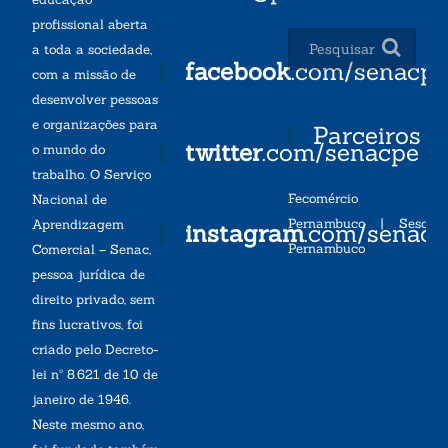
profissional aberta
a toda a sociedade,
facebook
.com/senacp
com a missão de
desenvolver pessoas
e organizações para
Parceiros
twitter
.com/senacpe
o mundo do
trabalho. O Serviço
Fecomércio
Nacional de
Pernambuco
|
Sesc
Aprendizagem
instagram
.com/senac
Pernambuco
Comercial – Senac,
pessoa jurídica de
direito privado, sem
fins lucrativos, foi
criado pelo Decreto-
lei nº 8.621 de 10 de
janeiro de 1946.
Neste mesmo ano,