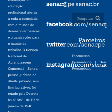
senac
@pe.senac.br
educação
profissional aberta
a toda a sociedade,
facebook
.com/senacp
com a missão de
desenvolver pessoas
e organizações para
Parceiros
twitter
.com/senacpe
o mundo do
trabalho. O Serviço
Fecomércio
Nacional de
Pernambuco
|
Sesc
Aprendizagem
instagram
.com/senac
Pernambuco
Comercial – Senac,
pessoa jurídica de
direito privado, sem
fins lucrativos, foi
criado pelo Decreto-
lei nº 8.621 de 10 de
janeiro de 1946.