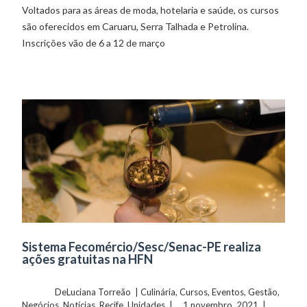
Voltados para as áreas de moda, hotelaria e saúde, os cursos
são oferecidos em Caruaru, Serra Talhada e Petrolina.
Inscrições vão de 6 a 12 de março
Sistema Fecomércio/Sesc/Senac-PE realiza
ações gratuitas na HFN
	    	DeLuciana Torreão  | 
Culinária
, 
Cursos
, 
Eventos
, 
Gestão
, 
Negócios
, 
Notícias
, 
Recife
, 
Unidades
  |  ...1 novembro, 2021  |  