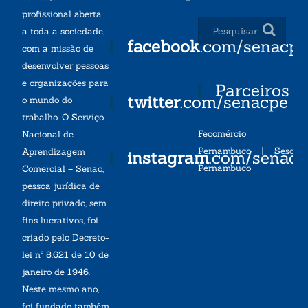
profissional aberta
a toda a sociedade,
facebook
.com/senacp
com a missão de
desenvolver pessoas
e organizações para
Parceiros
twitter
.com/senacpe
o mundo do
trabalho. O Serviço
Fecomércio
Nacional de
Pernambuco
|
Sesc
Aprendizagem
instagram
.com/senac
Pernambuco
Comercial – Senac,
pessoa jurídica de
direito privado, sem
fins lucrativos, foi
criado pelo Decreto-
lei nº 8.621 de 10 de
janeiro de 1946.
Neste mesmo ano,
foi fundado também