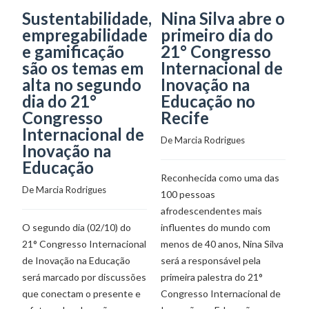
Sustentabilidade,
Nina Silva abre o
L
empregabilidade
primeiro dia do
P
e gamificação
21° Congresso
S
são os temas em
Internacional de
o
alta no segundo
Inovação na
c
dia do 21°
Educação no
t
Congresso
Recife
d
Internacional de
De 
Marcia Rodrigues
De
Inovação na
Educação
Reconhecida como uma das
Fo
De 
Marcia Rodrigues
100 pessoas
de
afrodescendentes mais
pa
O segundo dia (02/10) do
influentes do mundo com
p
21° Congresso Internacional
menos de 40 anos, Nina Silva
Se
de Inovação na Educação
será a responsável pela
in
será marcado por discussões
primeira palestra do 21°
cu
que conectam o presente e
Congresso Internacional de
Pr