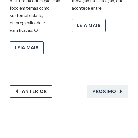
o futuro da educação, com
Inovação na Educação, que
q
foco em temas como
acontece entre
sustentabilidade,
empregabilidade e
LEIA MAIS
gamificação. O
LEIA MAIS
ANTERIOR
PRÓXIMO