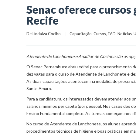
Senac oferece cursos
Recife
De 
Lindalva Coelho
    |    
Capacitação
, 
Cursos
, 
EAD
, 
Notícias
, 
U
Atendente de Lanchonete e Auxiliar de Cozinha são as opçõ
O Senac Pernambuco abriu edital para o preenchimento de
dez vagas para o curso de Atendente de Lanchonete e dez 
As duas capacitações acontecem na modalidade presencial, 
Santo Amaro.
Para a candidatura, os interessados devem atender aos pré
salários mínimos per capita (por pessoa). Nos casos dos 
Ensino Fundamental completo. As turmas começam nos dias
No curso de Atendente de Lanchonete, os alunos aprender
procedimentos técnicos de higiene e boas práticas em mani