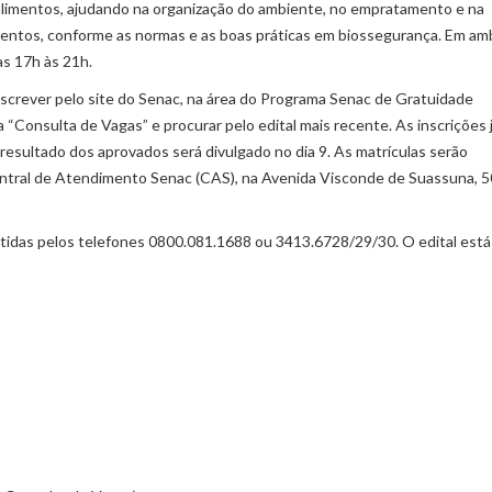
e alimentos, ajudando na organização do ambiente, no empratamento e na
mentos, conforme as normas e as boas práticas em biossegurança. Em am
as 17h às 21h.
crever pelo site do Senac, na área do Programa Senac de Gratuidade
 aba “Consulta de Vagas” e procurar pelo edital mais recente. As inscrições 
 resultado dos aprovados será divulgado no dia 9. As matrículas serão
Central de Atendimento Senac (CAS), na Avenida Visconde de Suassuna, 5
tidas pelos telefones 0800.081.1688 ou 3413.6728/29/30. O edital está