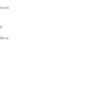
bos os
já
00, no