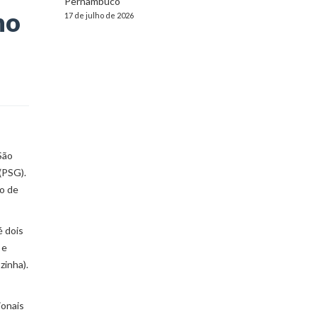
Pernambuco
no
17 de julho de 2026
São
(PSG).
ro de
é dois
 e
zinha).
ionais