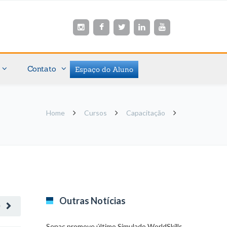
Contato
Espaço do Aluno
Home
Cursos
Capacitação
Outras Notícias
O
Senac promove último Simulado WorldSkills