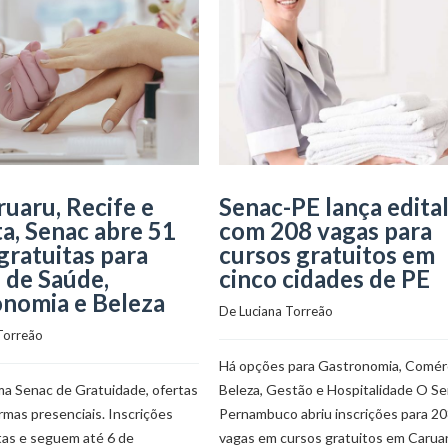
uaru, Recife e
Senac-PE lança edita
ta, Senac abre 51
com 208 vagas para
gratuitas para
cursos gratuitos em
 de Saúde,
cinco cidades de PE
nomia e Beleza
De 
Luciana Torreão
Torreão
Há opções para Gastronomia, Comérc
ma Senac de Gratuidade, ofertas
Beleza, Gestão e Hospitalidade O S
rmas presenciais. Inscrições
Pernambuco abriu inscrições para 2
tas e seguem até 6 de
vagas em cursos gratuitos em Caruar