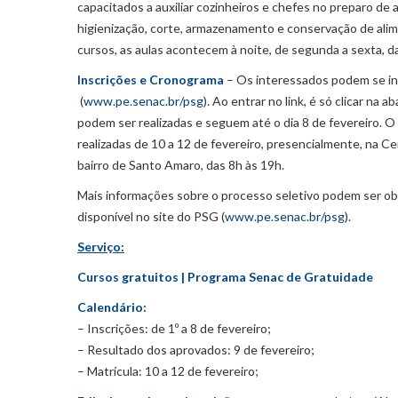
capacitados a auxiliar cozinheiros e chefes no preparo d
higienização, corte, armazenamento e conservação de ali
cursos, as aulas acontecem à noite, de segunda a sexta, d
Inscrições e Cronograma
– Os interessados podem se ins
(
www.pe.senac.br/psg
). Ao entrar no link, é só clicar na
podem ser realizadas e seguem até o dia 8 de fevereiro. O
realizadas de 10 a 12 de fevereiro, presencialmente, na 
bairro de Santo Amaro, das 8h às 19h.
Mais informações sobre o processo seletivo podem ser ob
disponível no site do PSG (
www.pe.senac.br/psg
).
Serviço:
Cursos gratuitos | Programa Senac de Gratuidade
Calendário:
– Inscrições: de 1º a 8 de fevereiro;
– Resultado dos aprovados: 9 de fevereiro;
– Matrícula: 10 a 12 de fevereiro;