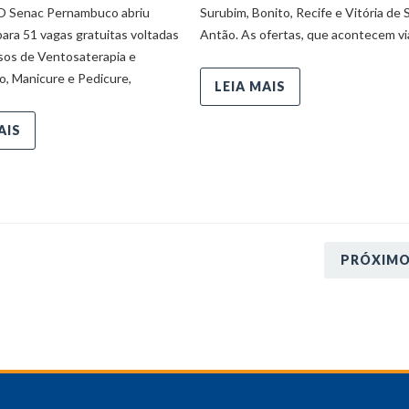
O Senac Pernambuco abriu
Surubim, Bonito, Recife e Vitória de
para 51 vagas gratuitas voltadas
Antão. As ofertas, que acontecem vi
rsos de Ventosaterapia e
, Manicure e Pedicure,
LEIA MAIS
AIS
PRÓXIM