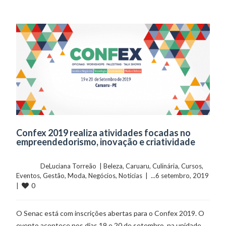
Confex 2019 realiza atividades focadas no
empreendedorismo, inovação e criatividade
	    	DeLuciana Torreão  | 
Beleza
, 
Caruaru
, 
Culinária
, 
Cursos
, 
Eventos
, 
Gestão
, 
Moda
, 
Negócios
, 
Notícias
  |  ...6 setembro, 2019  
0
|  
O Senac está com inscrições abertas para o Confex 2019. O
evento acontece nos dias 19 e 20 de setembro, na unidade