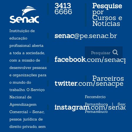
3413
Pesquise
6666
por
Cursos e
Notícias
Instituição de
senac
@pe.senac.br
educação
profissional aberta
a toda a sociedade,
facebook
.com/senacp
com a missão de
desenvolver pessoas
e organizações para
Parceiros
twitter
.com/senacpe
o mundo do
trabalho. O Serviço
Fecomércio
Nacional de
Pernambuco
|
Sesc
Aprendizagem
instagram
.com/senac
Pernambuco
Comercial – Senac,
pessoa jurídica de
direito privado, sem