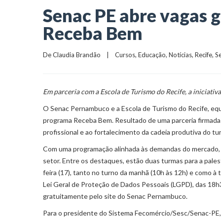
Senac PE abre vagas 
Receba Bem
De 
Claudia Brandão
    |    
Cursos
, 
Educação
, 
Notícias
, 
Recife
, 
S
Em parceria com a Escola de Turismo do Recife, a iniciativa
O Senac Pernambuco e a Escola de Turismo do Recife, equi
programa Receba Bem. Resultado de uma parceria firmada em
profissional e ao fortalecimento da cadeia produtiva do 
Com uma programação alinhada às demandas do mercado, 
setor. Entre os destaques, estão duas turmas para a pale
feira (17), tanto no turno da manhã (10h às 12h) e como à 
Lei Geral de Proteção de Dados Pessoais (LGPD), das 18h3
gratuitamente pelo site do Senac Pernambuco.
Para o presidente do Sistema Fecomércio/Sesc/Senac-PE, B