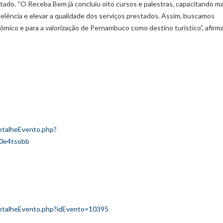
tado. “O Receba Bem já concluiu oito cursos e palestras, capacitando ma
lência e elevar a qualidade dos serviços prestados. Assim, buscamos
mico e para a valorização de Pernambuco como destino turístico”, afirm
etalheEvento.php?
0e4tsobb
detalheEvento.php?idEvento=10395