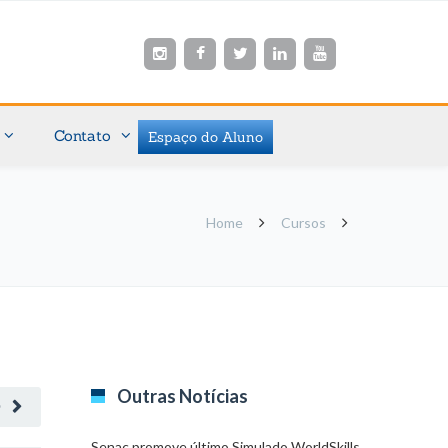
Contato
Espaço do Aluno
Home
Cursos
Outras Notícias
O
Senac promove último Simulado WorldSkills