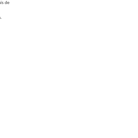
is de
a.