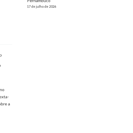
Pernambuco
17 de julho de 2026
mo
o
 no
exta-
obre a