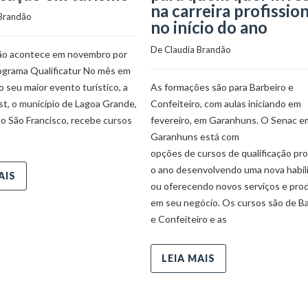
na carreira profissio
 Brandão
no início do ano
De 
Claudia Brandão
ão acontece em novembro por
ograma Qualificatur No mês em
 o seu maior evento turístico, a
As formações são para Barbeiro e
t, o município de Lagoa Grande,
Confeiteiro, com aulas iniciando em
o São Francisco, recebe cursos
fevereiro, em Garanhuns. O Senac e
Garanhuns está com
opções de cursos de qualificação pr
o ano desenvolvendo uma nova habil
AIS
ou oferecendo novos serviços e pro
em seu negócio. Os cursos são de Ba
e Confeiteiro e as
LEIA MAIS