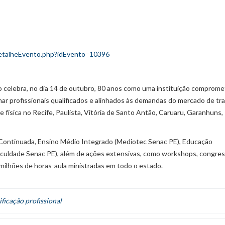
detalheEvento.php?idEvento=10396
 celebra, no dia 14 de outubro, 80 anos como uma instituição comprome
 profissionais qualificados e alinhados às demandas do mercado de tra
 física no Recife, Paulista, Vitória de Santo Antão, Caruaru, Garanhuns,
 e Continuada, Ensino Médio Integrado (Mediotec Senac PE), Educação
(Faculdade Senac PE), além de ações extensivas, como workshops, congre
 milhões de horas-aula ministradas em todo o estado.
ificação profissional