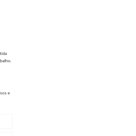
tida
balho.
ssos e