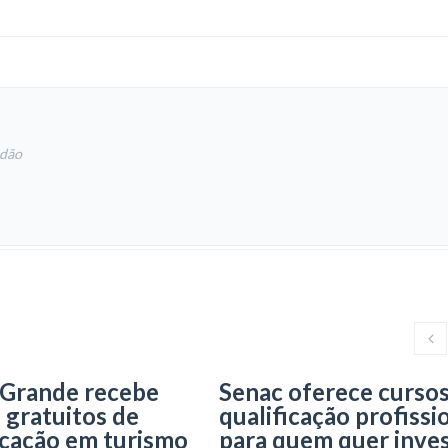
ndão
 Grande recebe
Senac oferece cursos
 gratuitos de
qualificação profissi
icação em turismo
para quem quer inves