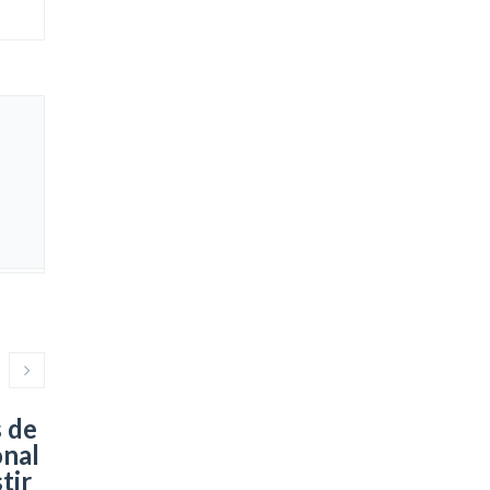
 de
onal
tir