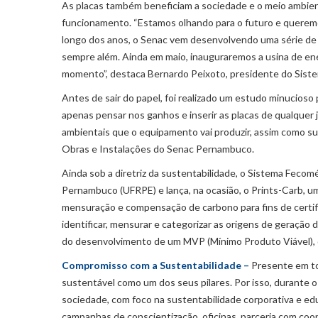
As placas também beneficiam a sociedade e o meio ambien
funcionamento. “Estamos olhando para o futuro e queremo
longo dos anos, o Senac vem desenvolvendo uma série de
sempre além. Ainda em maio, inauguraremos a usina de ene
momento”, destaca Bernardo Peixoto, presidente do Si
Antes de sair do papel, foi realizado um estudo minucioso
apenas pensar nos ganhos e inserir as placas de qualquer j
ambientais que o equipamento vai produzir, assim como sua
Obras e Instalações do Senac Pernambuco.
Ainda sob a diretriz da sustentabilidade, o Sistema Feco
Pernambuco (UFRPE) e lança, na ocasião, o Prints-Carb,
mensuração e compensação de carbono para fins de certi
identificar, mensurar e categorizar as origens de geração
do desenvolvimento de um MVP (Mínimo Produto Viável), q
Compromisso com a Sustentabilidade –
Presente em to
sustentável como um dos seus pilares. Por isso, durante o 
sociedade, com foco na sustentabilidade corporativa e edu
campanhas de conscientização, oficinas, parceria com coo