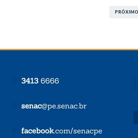
PRÓXIM
3413
6666
senac
@pe.senac.br
facebook
.com/senacpe