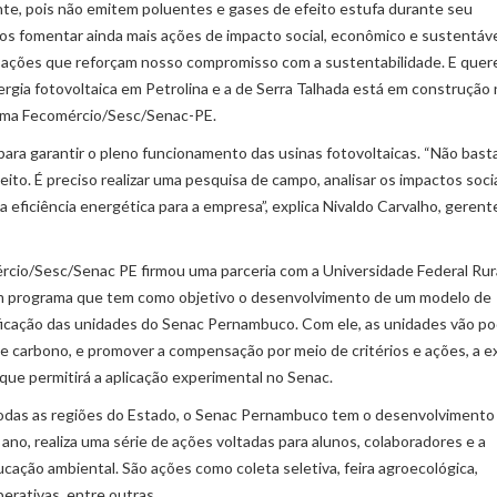
te, pois não emitem poluentes e gases de efeito estufa durante seu
s fomentar ainda mais ações de impacto social, econômico e sustentáve
 ações que reforçam nosso compromisso com a sustentabilidade. E quer
rgia fotovoltaica em Petrolina e a de Serra Talhada está em construção
stema Fecomércio/Sesc/Senac-PE.
 para garantir o pleno funcionamento das usinas fotovoltaicas. “Não bast
eito. É preciso realizar uma pesquisa de campo, analisar os impactos soci
 eficiência energética para a empresa”, explica Nivaldo Carvalho, gerent
mércio/Sesc/Senac PE firmou uma parceria com a Universidade Federal Rur
 um programa que tem como objetivo o desenvolvimento de um modelo de
ficação das unidades do Senac Pernambuco. Com ele, as unidades vão p
 de carbono, e promover a compensação por meio de critérios e ações, a 
ue permitirá a aplicação experimental no Senac.
das as regiões do Estado, o Senac Pernambuco tem o desenvolvimento
ano, realiza uma série de ações voltadas para alunos, colaboradores e a
cação ambiental. São ações como coleta seletiva, feira agroecológica,
perativas, entre outras.