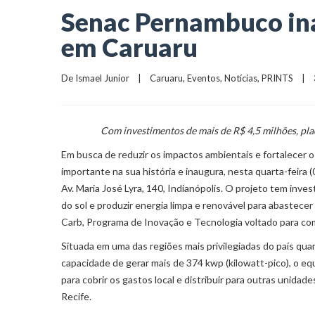
Senac Pernambuco ina
em Caruaru
De 
Ismael Junior
    |    
Caruaru
, 
Eventos
, 
Notícias
, 
PRINTS
    | 
Com investimentos de mais de R$ 4,5 milhões, plac
Em busca de reduzir os impactos ambientais e fortalecer
importante na sua história e inaugura, nesta quarta-feira (
Av. Maria José Lyra, 140, Indianópolis. O projeto tem inve
do sol e produzir energia limpa e renovável para abastecer
Carb, Programa de Inovação e Tecnologia voltado para 
Situada em uma das regiões mais privilegiadas do país quan
capacidade de gerar mais de 374 kwp (kilowatt-pico), o e
para cobrir os gastos local e distribuir para outras unida
Recife.