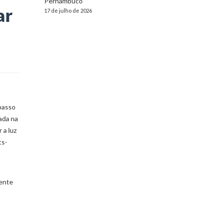
Pernambuco
ar
17 de julho de 2026
passo
zada na
 a luz
ts-
iente