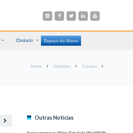
Contato
Espaço do Aluno
Home
Unidades
Caruaru
Outras Notícias
O
Senac promove último Simulado WorldSkills