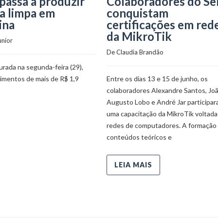
passa a produzir
Colaboradores do Se
a limpa em
conquistam
ina
certificações em red
da MikroTik
unior
De 
Claudia Brandão
rada na segunda-feira (29),
timentos de mais de R$ 1,9
Entre os dias 13 e 15 de junho, os
colaboradores Alexandre Santos, Jo
Augusto Lobo e André Jar participa
uma capacitação da MikroTik voltada
redes de computadores. A formação 
conteúdos teóricos e
LEIA MAIS