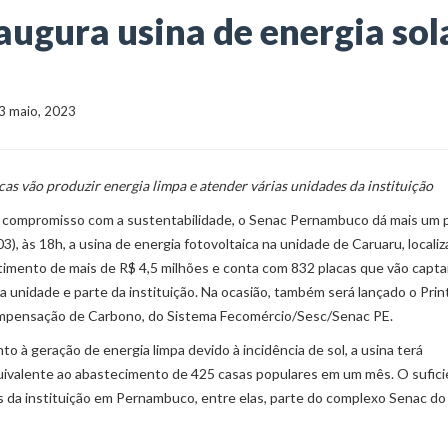
ugura usina de energia sol
   3 maio, 2023
as vão produzir energia limpa e atender várias unidades da instituição
 o compromisso com a sustentabilidade, o Senac Pernambuco dá mais um 
03), às 18h, a usina de energia fotovoltaica na unidade de Caruaru, locali
stimento de mais de R$ 4,5 milhões e conta com 832 placas que vão captar
 a unidade e parte da instituição. Na ocasião, também será lançado o Prin
compensação de Carbono, do Sistema Fecomércio/Sesc/Senac PE.
to à geração de energia limpa devido à incidência de sol, a usina terá
quivalente ao abastecimento de 425 casas populares em um mês. O sufic
des da instituição em Pernambuco, entre elas, parte do complexo Senac do