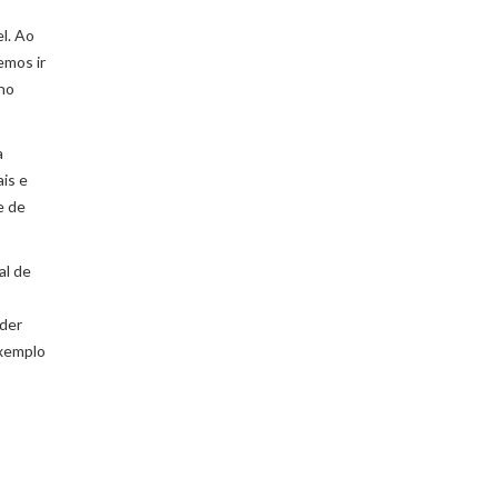
l. Ao
emos ir
 no
a
ais e
e de
al de
oder
exemplo