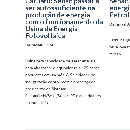
Caruaru: Senac passar a
Senac 
ser autossuficiente na
energi
produção de energia
Petrol
com o funcionamento da
De 
Ismael J
Usina de Energia
Fotovoltaica
Obra inaugu
De 
Ismael Junior
teve inves
milhão
Usina terá capacidade de gerar energia
para abastecer o equivalente a 425 casas
populares em um mês. A Solenidade de
inauguração contou com a presença do
presidente do Sistema
Fecomércio/Sesc/Senac-PE e autoridades
do município