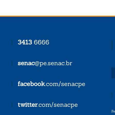
3413
6666
senac
@pe.senac.br
facebook
.com/senacpe
twitter
.com/senacpe
F