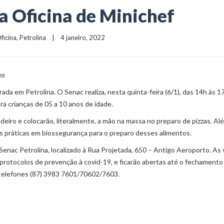
za Oficina de Minichef
ficina
, 
Petrolina
    |    4 janeiro, 2022
os
rada em Petrolina. O Senac realiza, nesta quinta-feira (6/1), das 14h às 17
ra crianças de 05 a 10 anos de idade.
deiro e colocarão, literalmente, a mão na massa no preparo de pizzas. Al
s práticas em biossegurança para o preparo desses alimentos.
nac Petrolina, localizado à Rua Projetada, 650 – Antigo Aeroporto. As
s protocolos de prevenção à covid-19, e ficarão abertas até o fechamento
 telefones (87) 3983 7601/70602/7603.