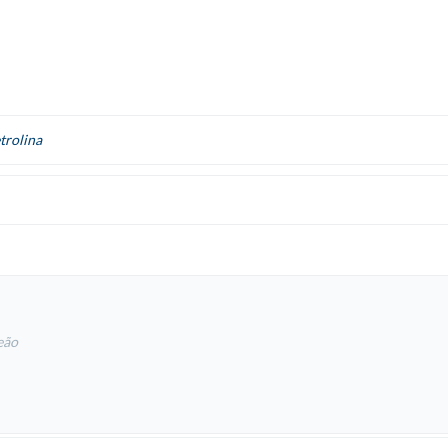
trolina
eão