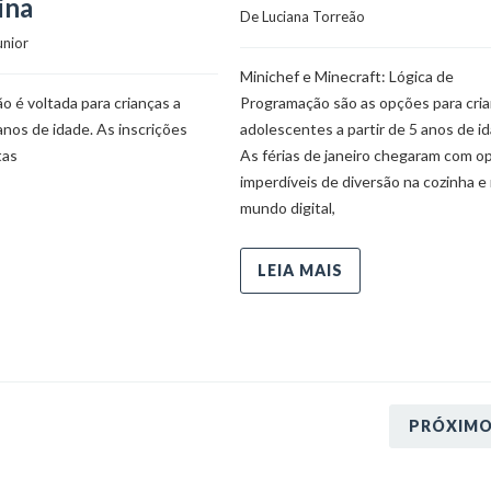
ina
De 
Luciana Torreão
unior
Minichef e Minecraft: Lógica de
 é voltada para crianças a
Programação são as opções para cria
 anos de idade. As inscrições
adolescentes a partir de 5 anos de i
tas
As férias de janeiro chegaram com o
imperdíveis de diversão na cozinha e
mundo digital,
LEIA MAIS
PRÓXIM