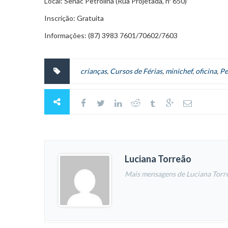
Local: Senac Petrolina (Rua Projetada, nº 650)
Inscrição: Gratuita
Informações: (87) 3983 7601/70602/7603
crianças
,
Cursos de Férias
,
minichef
,
oficina
,
Pe
Luciana Torreão
Mais mensagens de Luciana Torr