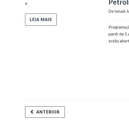
Petrol
a
De 
Ismael J
LEIA MAIS
Programação
partir de 5
estão aber
ANTERIOR