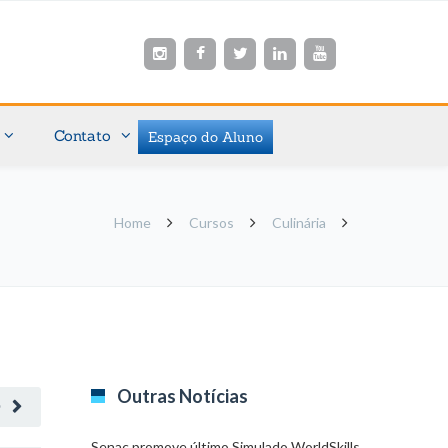
Contato
Espaço do Aluno
Home
Cursos
Culinária
Outras Notícias
O
Senac promove último Simulado WorldSkills