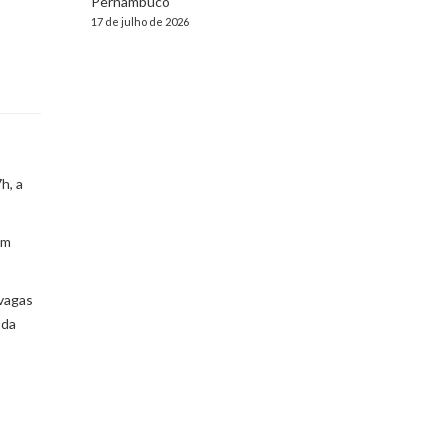
Pernambuco
17 de julho de 2026
h, a
ém
 vagas
 da