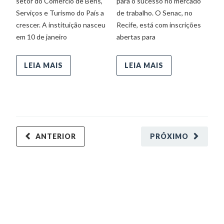
setor do Comércio de Bens,
para o sucesso no mercado
c
Serviços e Turismo do País a
de trabalho. O Senac, no
di
crescer. A instituição nasceu
Recife, está com inscrições
de
em 10 de janeiro
abertas para
me
Sã
na
LEIA MAIS
LEIA MAIS
Cu
In
ANTERIOR
PRÓXIMO