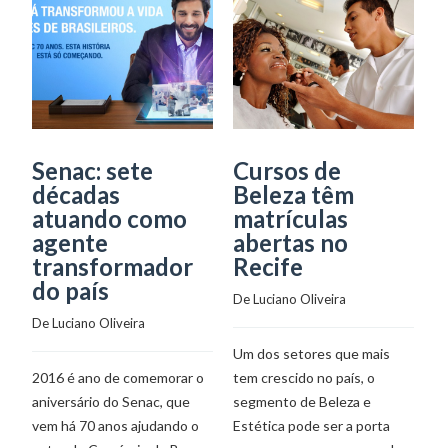
Senac: sete
Cursos de
M
décadas
Beleza têm
a
atuando como
matrículas
c
agente
abertas no
B
transformador
Recife
C
do país
I
De 
Luciano Oliveira
I
De 
Luciano Oliveira
G
Um dos setores que mais
De
2016 é ano de comemorar o
tem crescido no país, o
aniversário do Senac, que
segmento de Beleza e
vem há 70 anos ajudando o
Estética pode ser a porta
O