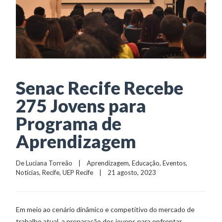
Senac Recife Recebe
275 Jovens para
Programa de
Aprendizagem
De 
Luciana Torreão
    |    
Aprendizagem
, 
Educação
, 
Eventos
, 
Notícias
, 
Recife
, 
UEP Recife
    |    21 agosto, 2023
Em meio ao cenário dinâmico e competitivo do mercado de
trabalho atual, a preparação dos jovens para enfrentar