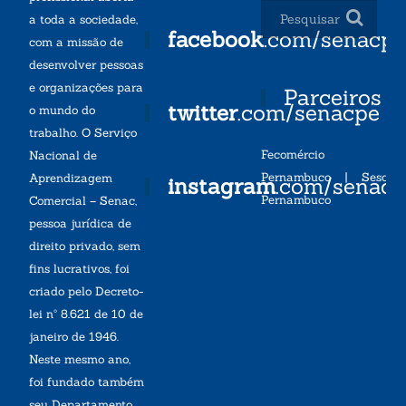
a toda a sociedade,
facebook
.com/senacp
com a missão de
desenvolver pessoas
e organizações para
Parceiros
twitter
.com/senacpe
o mundo do
trabalho. O Serviço
Fecomércio
Nacional de
Pernambuco
|
Sesc
Aprendizagem
instagram
.com/senac
Pernambuco
Comercial – Senac,
pessoa jurídica de
direito privado, sem
fins lucrativos, foi
criado pelo Decreto-
lei nº 8.621 de 10 de
janeiro de 1946.
Neste mesmo ano,
foi fundado também
seu Departamento