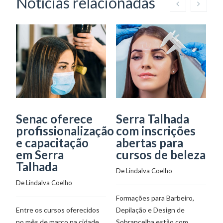
Notícias relacionadas
Senac oferece
Serra Talhada
C
profissionalização
com inscrições
G
e capacitação
abertas para
C
em Serra
cursos de beleza
B
Talhada
i
De 
Lindalva Coelho
a
De 
Lindalva Coelho
S
Formações para Barbeiro,
De
Entre os cursos oferecidos
Depilação e Design de
no mês de março na cidade
Sobrancelha estão com