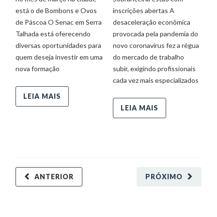
está o de Bombons e Ovos
inscrições abertas A
O 
de Páscoa O Senac em Serra
desaceleração econômica
pa
Talhada está oferecendo
provocada pela pandemia do
Ge
diversas oportunidades para
novo coronavírus fez a régua
em
quem deseja investir em uma
do mercado de trabalho
du
nova formação
subir, exigindo profissionais
a
cada vez mais especializados
p
d
LEIA MAIS
o
LEIA MAIS
ANTERIOR
PRÓXIMO