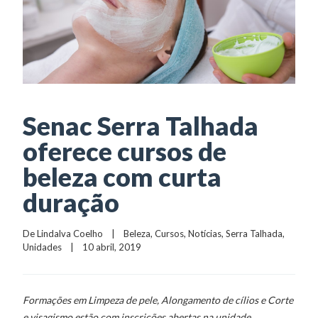
Senac Serra Talhada
oferece cursos de
beleza com curta
duração
De 
Lindalva Coelho
    |    
Beleza
, 
Cursos
, 
Notícias
, 
Serra Talhada
, 
Unidades
    |    10 abril, 2019
Formações em Limpeza de pele, Alongamento de cílios e Corte
e visagismo estão com inscrições abertas na unidade