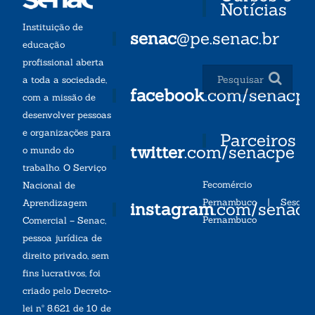
Notícias
Instituição de
senac
@pe.senac.br
educação
profissional aberta
a toda a sociedade,
facebook
.com/senacp
com a missão de
desenvolver pessoas
e organizações para
Parceiros
twitter
.com/senacpe
o mundo do
trabalho. O Serviço
Fecomércio
Nacional de
Pernambuco
|
Sesc
Aprendizagem
instagram
.com/senac
Pernambuco
Comercial – Senac,
pessoa jurídica de
direito privado, sem
fins lucrativos, foi
criado pelo Decreto-
lei nº 8.621 de 10 de