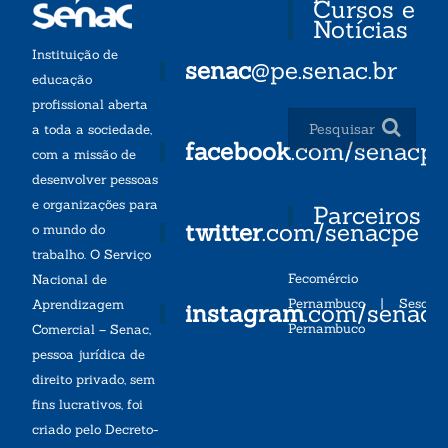
Cursos e
Notícias
Instituição de
senac
@pe.senac.br
educação
profissional aberta
a toda a sociedade,
facebook
.com/senacp
com a missão de
desenvolver pessoas
e organizações para
Parceiros
twitter
.com/senacpe
o mundo do
trabalho. O Serviço
Fecomércio
Nacional de
Pernambuco
|
Sesc
Aprendizagem
instagram
.com/senac
Pernambuco
Comercial – Senac,
pessoa jurídica de
direito privado, sem
fins lucrativos, foi
criado pelo Decreto-