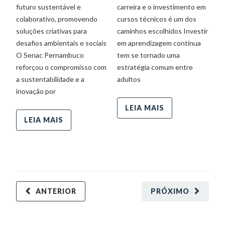
futuro sustentável e
carreira e o investimento em
T
colaborativo, promovendo
cursos técnicos é um dos
ac
soluções criativas para
caminhos escolhidos Investir
fe
desafios ambientais e sociais
em aprendizagem contínua
ap
O Senac Pernambuco
tem se tornado uma
di
reforçou o compromisso com
estratégia comum entre
va
a sustentabilidade e a
adultos
F
inovação por
p
LEIA MAIS
LEIA MAIS
ANTERIOR
PRÓXIMO