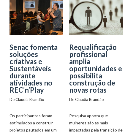
Senac fomenta
Requalificação
P
soluções
profissional
F
criativas e
amplia
Sustentáveis
oportunidades e
r
durante
possibilita
e
atividades no
construção de
p
REC’n’Play
novas rotas
o
m
De 
Claudia Brandão
De 
Claudia Brandão
De
Os participantes foram
Pesquisa aponta que
estimulados a construir
mulheres são as mais
O
projetos pautados em um
impactadas pela transição de
Se