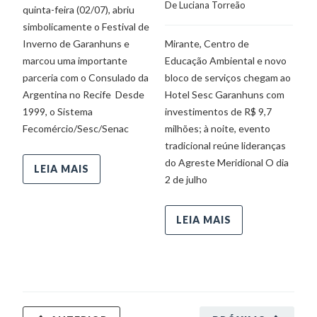
De 
Luciana Torreão
quinta-feira (02/07), abriu
qu
simbolicamente o Festival de
da
Inverno de Garanhuns e
Mirante, Centro de
Se
marcou uma importante
Educação Ambiental e novo
No
parceria com o Consulado da
bloco de serviços chegam ao
Argentina no Recife Desde
Hotel Sesc Garanhuns com
1999, o Sistema
investimentos de R$ 9,7
Fecomércio/Sesc/Senac
milhões; à noite, evento
tradicional reúne lideranças
do Agreste Meridional O dia
LEIA MAIS
2 de julho
LEIA MAIS