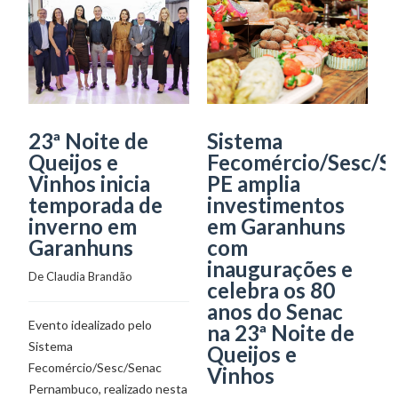
23ª Noite de
Sistema
S
Queijos e
Fecomércio/Sesc/S
F
Vinhos inicia
PE amplia
r
temporada de
investimentos
d
inverno em
em Garanhuns
V
Garanhuns
com
G
inaugurações e
De 
Claudia Brandão
De
celebra os 80
anos do Senac
Evento idealizado pelo
Ev
na 23ª Noite de
Sistema
in
Queijos e
Fecomércio/Sesc/Senac
a
Vinhos
Pernambuco, realizado nesta
es