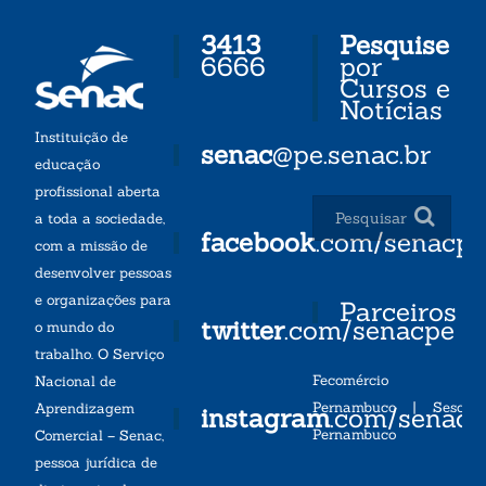
3413
Pesquise
6666
por
Cursos e
Notícias
Instituição de
senac
@pe.senac.br
educação
profissional aberta
a toda a sociedade,
facebook
.com/senacp
com a missão de
desenvolver pessoas
e organizações para
Parceiros
twitter
.com/senacpe
o mundo do
trabalho. O Serviço
Fecomércio
Nacional de
Pernambuco
|
Sesc
Aprendizagem
instagram
.com/senac
Pernambuco
Comercial – Senac,
pessoa jurídica de