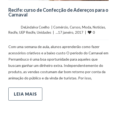
Recife: curso de Confecção de Adereços para o
Carnaval
	    	DeLindalva Coelho  | 
Comércio
, 
Cursos
, 
Moda
, 
Notícias
, 
0
Recife
, 
UEP Recife
, 
Unidades
  |  ...17 janeiro, 2017  |  
Com uma semana de aula, alunos aprenderão como fazer
acessórios criativos e a baixo custo O período do Carnaval em
Pernambuco é uma boa oportunidade para aqueles que
buscam ganhar um dinheiro extra. Independentemente do
produto, as vendas costumam dar bom retorno por conta da
animação do público e da vinda de turistas. Por isso,
LEIA MAIS