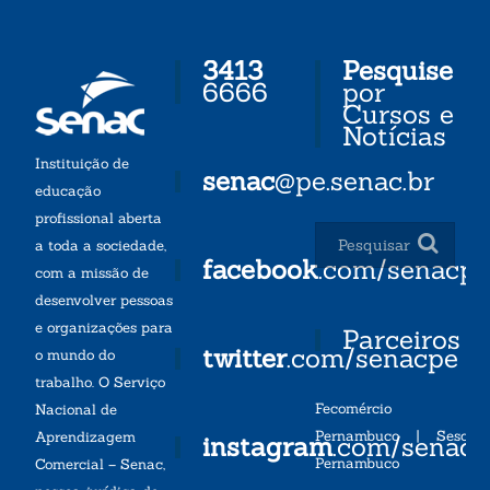
3413
Pesquise
6666
por
Cursos e
Notícias
Instituição de
senac
@pe.senac.br
educação
profissional aberta
a toda a sociedade,
facebook
.com/senacp
com a missão de
desenvolver pessoas
e organizações para
Parceiros
twitter
.com/senacpe
o mundo do
trabalho. O Serviço
Fecomércio
Nacional de
Pernambuco
|
Sesc
Aprendizagem
instagram
.com/senac
Pernambuco
Comercial – Senac,