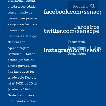
profissional aberta
a toda a sociedade,
facebook
.com/senacp
com a missão de
desenvolver pessoas
e organizações para
Parceiros
twitter
.com/senacpe
o mundo do
trabalho. O Serviço
Fecomércio
Nacional de
Pernambuco
|
Sesc
Aprendizagem
instagram
.com/senac
Pernambuco
Comercial – Senac,
pessoa jurídica de
direito privado, sem
fins lucrativos, foi
criado pelo Decreto-
lei nº 8.621 de 10 de
janeiro de 1946.
Neste mesmo ano,
foi fundado também