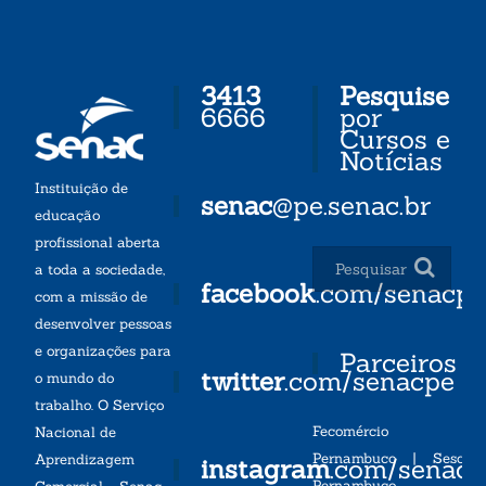
3413
Pesquise
6666
por
Cursos e
Notícias
Instituição de
senac
@pe.senac.br
educação
profissional aberta
a toda a sociedade,
facebook
.com/senacp
com a missão de
desenvolver pessoas
e organizações para
Parceiros
twitter
.com/senacpe
o mundo do
trabalho. O Serviço
Fecomércio
Nacional de
Pernambuco
|
Sesc
Aprendizagem
instagram
.com/senac
Pernambuco