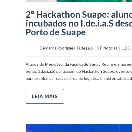
2° Hackathon Suape: aluno
incubados no I.de.i.a.S de
Porto de Suape
	    	DeMarcia Rodrigues  | 
i.de.i.a.S.
, 
ICT
, 
Notícias
  |  ...23
Alunos do Mediotec, da Faculdade Senac Recife e empree
Senac (i.d.e.i.a.S) participam do Hackathon Suape, evento 
para problemas reais da área de logística e sustentabilida
LEIA MAIS