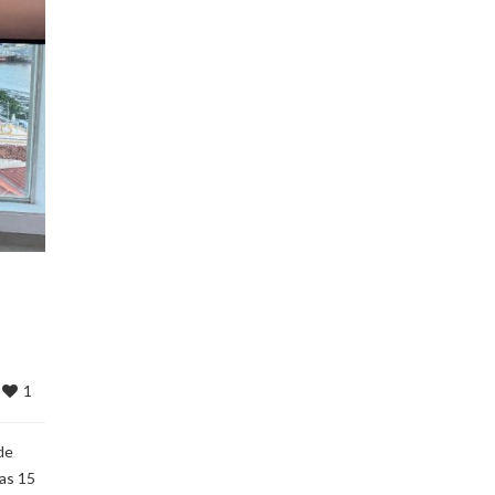
1
 
de
ias 15