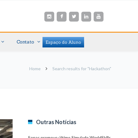
Contato
Espaço do Aluno
Home
Search results for "Hackathon"
Outras Notícias
Senac promove último Simulado WorldSkills