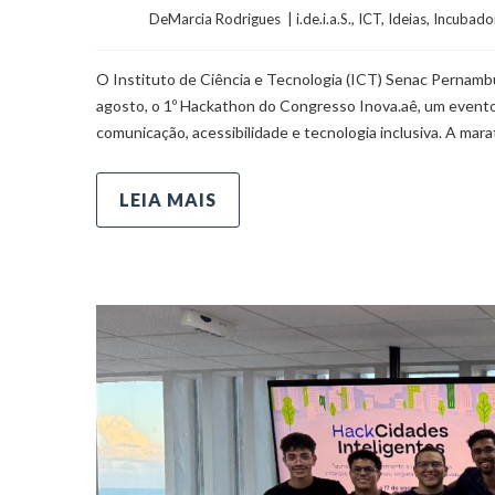
	    	DeMarcia Rodrigues  | 
i.de.i.a.S.
, 
ICT
, 
Ideias
, 
Incubado
O Instituto de Ciência e Tecnologia (ICT) Senac Pernambuc
agosto, o 1º Hackathon do Congresso Inova.aê, um evento 
comunicação, acessibilidade e tecnologia inclusiva. A mara
LEIA MAIS