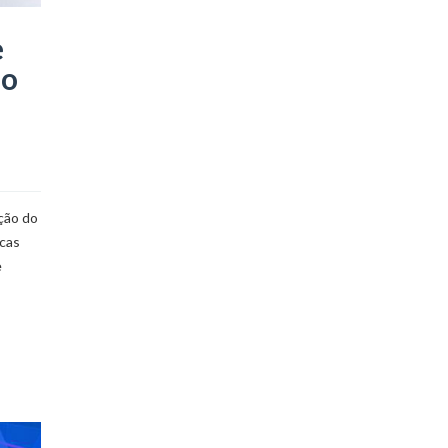
e
do
ção do
icas
e