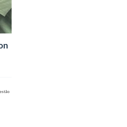
hon
gestão