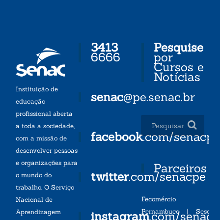
3413
Pesquise
6666
por
Cursos e
Notícias
Instituição de
senac
@pe.senac.br
educação
profissional aberta
a toda a sociedade,
facebook
.com/senacp
com a missão de
desenvolver pessoas
e organizações para
Parceiros
twitter
.com/senacpe
o mundo do
trabalho. O Serviço
Fecomércio
Nacional de
Pernambuco
|
Sesc
Aprendizagem
instagram
.com/senac