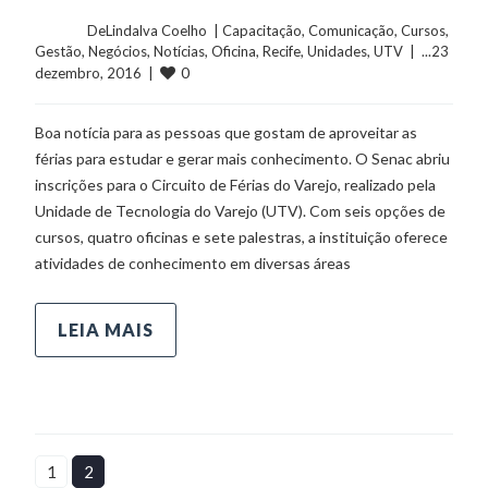
	    	DeLindalva Coelho  | 
Capacitação
, 
Comunicação
, 
Cursos
, 
Gestão
, 
Negócios
, 
Notícias
, 
Oficina
, 
Recife
, 
Unidades
, 
UTV
  |  ...23 
0
dezembro, 2016  |  
Boa notícia para as pessoas que gostam de aproveitar as
férias para estudar e gerar mais conhecimento. O Senac abriu
inscrições para o Circuito de Férias do Varejo, realizado pela
Unidade de Tecnologia do Varejo (UTV). Com seis opções de
cursos, quatro oficinas e sete palestras, a instituição oferece
atividades de conhecimento em diversas áreas
LEIA MAIS
1
2