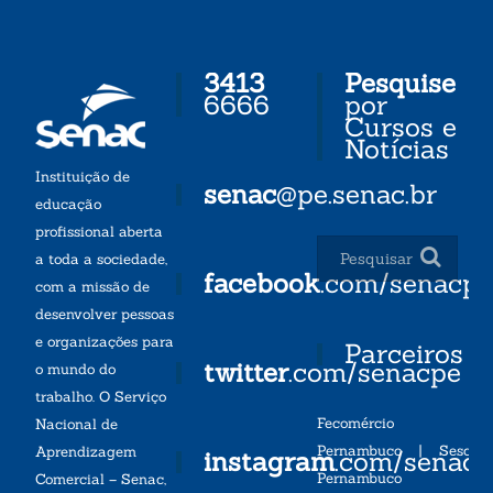
3413
Pesquise
6666
por
Cursos e
Notícias
Instituição de
senac
@pe.senac.br
educação
profissional aberta
a toda a sociedade,
facebook
.com/senacp
com a missão de
desenvolver pessoas
e organizações para
Parceiros
twitter
.com/senacpe
o mundo do
trabalho. O Serviço
Fecomércio
Nacional de
Pernambuco
|
Sesc
Aprendizagem
instagram
.com/senac
Pernambuco
Comercial – Senac,