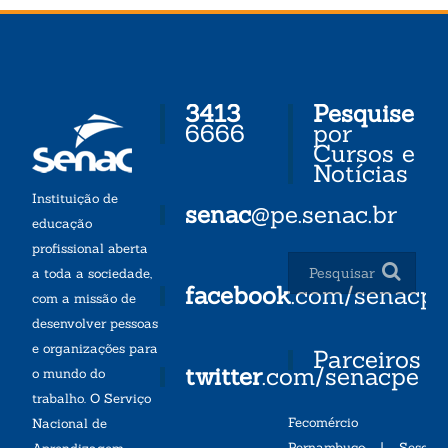
3413
Pesquise
6666
por
Cursos e
Notícias
Instituição de
senac
@pe.senac.br
educação
profissional aberta
a toda a sociedade,
facebook
.com/senacp
com a missão de
desenvolver pessoas
e organizações para
Parceiros
twitter
.com/senacpe
o mundo do
trabalho. O Serviço
Fecomércio
Nacional de
Pernambuco
|
Sesc