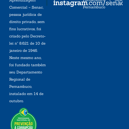
Aprendizagem
instagram
.com/senac
Pernambuco
Comercial – Senac,
pessoa jurídica de
direito privado, sem
fins lucrativos, foi
criado pelo Decreto-
lei nº 8.621 de 10 de
janeiro de 1946.
Neste mesmo ano,
foi fundado também
seu Departamento
Regional de
Pernambuco,
instalado em 14 de
outubro.