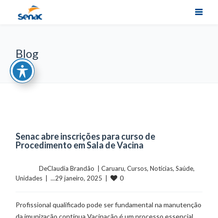
Blog
Senac abre inscrições para curso de
Procedimento em Sala de Vacina
	    	DeClaudia Brandão  | 
Caruaru
, 
Cursos
, 
Notícias
, 
Saúde
, 
0
Unidades
  |  ...29 janeiro, 2025  |  
Profissional qualificado pode ser fundamental na manutenção
da imunização contínua Vacinação é um processo essencial