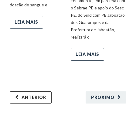
Fecomércio, em parceria com
Ev
doação de sangue e
o Sebrae PE e apoio do Sesc
ma
PE, do Sindicom PE Jaboatão
ed
LEIA MAIS
dos Guararapes e da
re
Prefeitura de Jaboatão,
ag
realizará o
ce
O
s
LEIA MAIS
Wo
ANTERIOR
PRÓXIMO