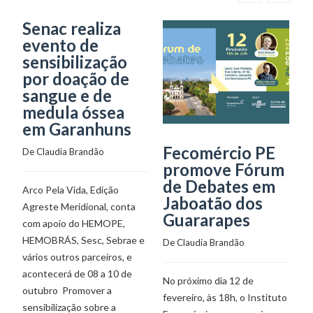
Senac realiza
evento de
sensibilização
por doação de
sangue e de
medula óssea
em Garanhuns
Fecomércio PE
S
De 
Claudia Brandão
promove Fórum
ú
de Debates em
W
Arco Pela Vida, Edição
Jaboatão dos
r
Agreste Meridional, conta
Guararapes
d
com apoio do HEMOPE,
p
HEMOBRÁS, Sesc, Sebrae e
De 
Claudia Brandão
B
vários outros parceiros, e
acontecerá de 08 a 10 de
De
No próximo dia 12 de
outubro Promover a
fevereiro, às 18h, o Instituto
sensibilização sobre a