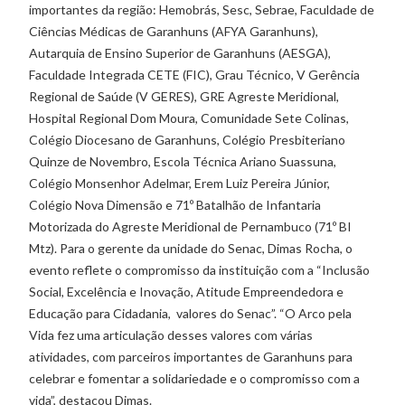
importantes da região: Hemobrás, Sesc, Sebrae, Faculdade de
Ciências Médicas de Garanhuns (AFYA Garanhuns),
Autarquia de Ensino Superior de Garanhuns (AESGA),
Faculdade Integrada CETE (FIC), Grau Técnico, V Gerência
Regional de Saúde (V GERES), GRE Agreste Meridional,
Hospital Regional Dom Moura, Comunidade Sete Colinas,
Colégio Diocesano de Garanhuns, Colégio Presbiteriano
Quinze de Novembro, Escola Técnica Ariano Suassuna,
Colégio Monsenhor Adelmar, Erem Luiz Pereira Júnior,
Colégio Nova Dimensão e 71º Batalhão de Infantaria
Motorizada do Agreste Meridional de Pernambuco (71º BI
Mtz). Para o gerente da unidade do Senac, Dimas Rocha, o
evento reflete o compromisso da instituição com a “Inclusão
Social, Excelência e Inovação, Atitude Empreendedora e
Educação para Cidadania, valores do Senac”. “O Arco pela
Vida fez uma articulação desses valores com várias
atividades, com parceiros importantes de Garanhuns para
celebrar e fomentar a solidariedade e o compromisso com a
vida”, destacou Dimas.