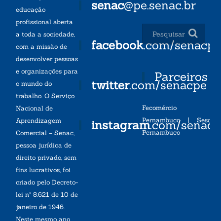
senac
@pe.senac.br
educação
profissional aberta
a toda a sociedade,
facebook
.com/senacp
com a missão de
desenvolver pessoas
e organizações para
Parceiros
twitter
.com/senacpe
o mundo do
trabalho. O Serviço
Fecomércio
Nacional de
Pernambuco
|
Sesc
Aprendizagem
instagram
.com/senac
Pernambuco
Comercial – Senac,
pessoa jurídica de
direito privado, sem
fins lucrativos, foi
criado pelo Decreto-
lei nº 8.621 de 10 de
janeiro de 1946.
Neste mesmo ano,