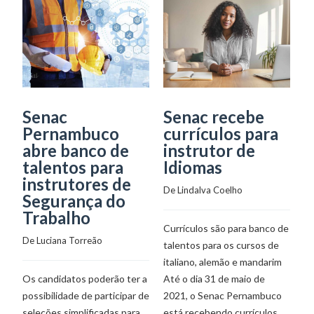
Senac
Senac recebe
B
Pernambuco
currículos para
T
abre banco de
instrutor de
S
talentos para
Idiomas
c
instrutores de
i
De 
Lindalva Coelho
Segurança do
á
Trabalho
De
Currículos são para banco de
De 
Luciana Torreão
talentos para os cursos de
italiano, alemão e mandarim
At
Os candidatos poderão ter a
Até o dia 31 de maio de
2
possibilidade de participar de
2021, o Senac Pernambuco
es
seleções simplificadas para
está recebendo currículos
pa