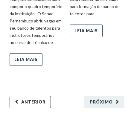
compor o quadro temporário
para formação de banco de
ta
da instituição O Senac
talentos para
De
Pernambuco abriu vagas em
de
seu banco de talentos para
d
LEIA MAIS
instrutores temporários
no curso de Técnico de
LEIA MAIS
ANTERIOR
PRÓXIMO