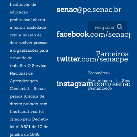
Instituição de
senac
@pe.senac.br
educação
profissional aberta
a toda a sociedade,
facebook
.com/senacp
com a missão de
desenvolver pessoas
e organizações para
Parceiros
twitter
.com/senacpe
o mundo do
trabalho. O Serviço
Fecomércio
Nacional de
Pernambuco
|
Sesc
Aprendizagem
instagram
.com/senac
Pernambuco
Comercial – Senac,
pessoa jurídica de
direito privado, sem
fins lucrativos, foi
criado pelo Decreto-
lei nº 8.621 de 10 de
janeiro de 1946.