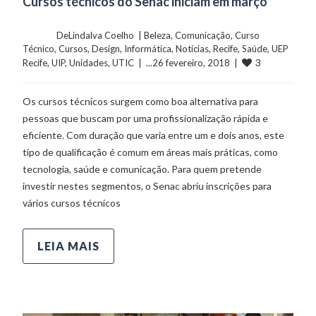
Cursos técnicos do Senac iniciam em março
	    	DeLindalva Coelho  | 
Beleza
, 
Comunicação
, 
Curso 
Técnico
, 
Cursos
, 
Design
, 
Informática
, 
Notícias
, 
Recife
, 
Saúde
, 
UEP 
3
Recife
, 
UIP
, 
Unidades
, 
UTIC
  |  ...26 fevereiro, 2018  |  
Os cursos técnicos surgem como boa alternativa para
pessoas que buscam por uma profissionalização rápida e
eficiente. Com duração que varia entre um e dois anos, este
tipo de qualificação é comum em áreas mais práticas, como
tecnologia, saúde e comunicação. Para quem pretende
investir nestes segmentos, o Senac abriu inscrições para
vários cursos técnicos
LEIA MAIS