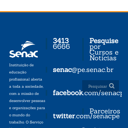
3413
Pesquise
6666
por
Cursos e
Notícias
Instituição de
senac
@pe.senac.br
educação
profissional aberta
a toda a sociedade,
facebook
.com/senacp
com a missão de
desenvolver pessoas
e organizações para
Parceiros
twitter
.com/senacpe
o mundo do
trabalho. O Serviço