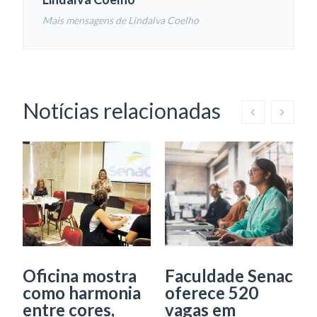
Mais mensagens de Lindalva Coelho
Notícias relacionadas
Oficina mostra
Faculdade Senac
como harmonia
oferece 520
D
entre cores,
vagas em