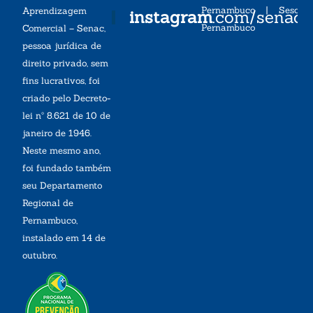
Pernambuco
|
Sesc
Aprendizagem
instagram
.com/senac
Pernambuco
Comercial – Senac,
pessoa jurídica de
direito privado, sem
fins lucrativos, foi
criado pelo Decreto-
lei nº 8.621 de 10 de
janeiro de 1946.
Neste mesmo ano,
foi fundado também
seu Departamento
Regional de
Pernambuco,
instalado em 14 de
outubro.