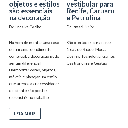
objetos e estilos
vestibular para
o
são essenciais
Recife, Caruaru
f
na decoração
e Petrolina
De
De 
Lindalva Coelho
De 
Ismael Junior
P
Na hora de montar uma casa
São ofertados cursos nas
of
ou um empreendimento
áreas de Saúde, Moda,
El
comercial, a decoração pode
Design, Tecnologia, Games,
pa
ser um diferencial.
Gastronomia e Gestão
M
Harmonizar cores, objetos,
ou
móveis e planejar um estilo
S
que atenda às necessidades
(F
do cliente são pontos
mê
essenciais no trabalho
ma
vo
LEIA MAIS