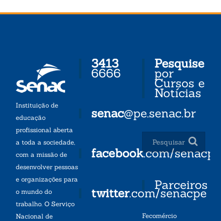
3413
Pesquise
6666
por
Cursos e
Notícias
Instituição de
senac
@pe.senac.br
educação
profissional aberta
a toda a sociedade,
facebook
.com/senacp
com a missão de
desenvolver pessoas
e organizações para
Parceiros
twitter
.com/senacpe
o mundo do
trabalho. O Serviço
Fecomércio
Nacional de