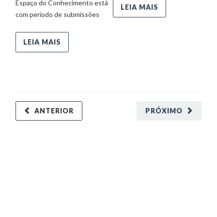
Espaço do Conhecimento está
g
LEIA MAIS
com período de submissões
of
Ca
LEIA MAIS
ANTERIOR
PRÓXIMO