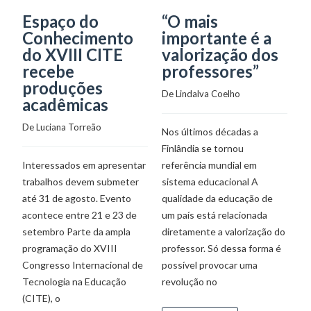
Espaço do
“O mais
L
Conhecimento
importante é a
c
do XVIII CITE
valorização dos
m
recebe
professores”
t
produções
a
De 
Lindalva Coelho
acadêmicas
c
d
De 
Luciana Torreão
Nos últimos décadas a
C
Finlândia se tornou
De
Interessados em apresentar
referência mundial em
trabalhos devem submeter
sistema educacional A
até 31 de agosto. Evento
qualidade da educação de
E
acontece entre 21 e 23 de
um país está relacionada
d
setembro Parte da ampla
diretamente a valorização do
at
programação do XVIII
professor. Só dessa forma é
T
Congresso Internacional de
possível provocar uma
No
Tecnologia na Educação
revolução no
ca
(CITE), o
a