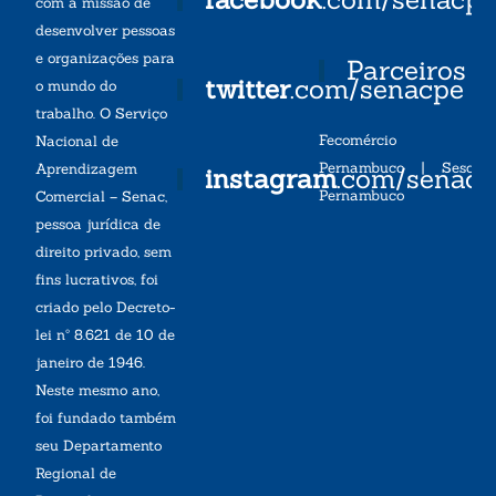
com a missão de
desenvolver pessoas
e organizações para
Parceiros
twitter
.com/senacpe
o mundo do
trabalho. O Serviço
Fecomércio
Nacional de
Pernambuco
|
Sesc
Aprendizagem
instagram
.com/senac
Pernambuco
Comercial – Senac,
pessoa jurídica de
direito privado, sem
fins lucrativos, foi
criado pelo Decreto-
lei nº 8.621 de 10 de
janeiro de 1946.
Neste mesmo ano,
foi fundado também
seu Departamento
Regional de