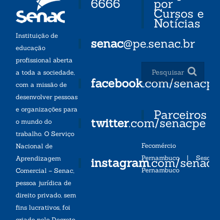
6666
por
Cursos e
Notícias
Instituição de
senac
@pe.senac.br
educação
profissional aberta
a toda a sociedade,
facebook
.com/senacp
com a missão de
desenvolver pessoas
e organizações para
Parceiros
twitter
.com/senacpe
o mundo do
trabalho. O Serviço
Fecomércio
Nacional de
Pernambuco
|
Sesc
Aprendizagem
instagram
.com/senac
Pernambuco
Comercial – Senac,
pessoa jurídica de
direito privado, sem
fins lucrativos, foi
criado pelo Decreto-