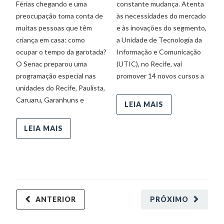
De
Férias chegando e uma
constante mudança. Atenta
preocupação toma conta de
às necessidades do mercado
muitas pessoas que têm
e às inovações do segmento,
M
criança em casa: como
a Unidade de Tecnologia da
p
ocupar o tempo da garotada?
Informação e Comunicação
pa
O Senac preparou uma
(UTIC), no Recife, vai
em
programação especial nas
promover 14 novos cursos a
op
unidades do Recife, Paulista,
Pa
Caruaru, Garanhuns e
Ga
LEIA MAIS
am
pa
LEIA MAIS
ANTERIOR
PRÓXIMO