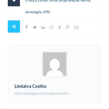
criança
,
cursos
,
férias
,
programação
,
Recife
,
tecnologia
,
UTIC
Lindalva Coelho
Mais mensagens de Lindalva Coelho