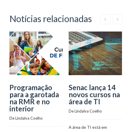
Notícias relacionadas
Programação
Senac lança 14
P
para a garotada
novos cursos na
e
na RMR e no
área de TI
c
interior
R
De 
Lindalva Coelho
e
De 
Lindalva Coelho
G
A área de TI está em