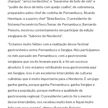
charque”, “arroz nordestino”, e “bavaroise de bolo de rolo” e
“pudim de doce de leite com queijo coalho”, de sobremesa,
preparados pelos chef de cozinha de Pernambuco, Ricardo
Henrique, e a pastry chef Tânia Bastos. O presidente do
Sistema Fecomércio/Sesc/Senac de Pernambuco, Bernardo
Peixoto, mostrou contentamento em participar da edição
sergipana do “Sabores do Nordeste”.
“Estamos muito felizes com a realização desse festival
gastronômico entre Pernambuco e Sergipe. Nós participamos
no mês passado em Pernambuco, com a gastronomia
sergipana que vocês levaram para lá, e foi um sucesso
absoluto. E nós estamos retribuindo essa gastronomia aqui
em Sergipe, isso é um excelente intercâmbio de culturas
culinárias que é muito importante para o Nordeste. É um jogo
ganha-ganha, porque ganha Pernambuco, ganha Sergipe e
ganha a população, porque melhora a qualidade da
gastronomia regional. O presidente Laércio foi o mentor
desse intercâmbio, nos recebeu muito bem e fiquei muito
feliz com esse evento”, afirmou Bernardo Peixoto.