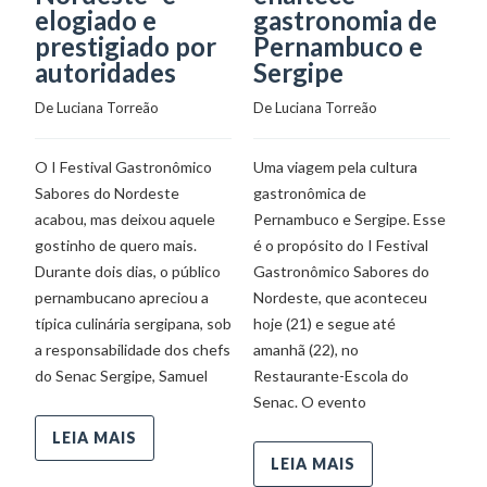
elogiado e
gastronomia de
a
prestigiado por
Pernambuco e
a
autoridades
Sergipe
A
De 
Luciana Torreão
De 
Luciana Torreão
De
O I Festival Gastronômico
Uma viagem pela cultura
O
Sabores do Nordeste
gastronômica de
Es
acabou, mas deixou aquele
Pernambuco e Sergipe. Esse
Am
gostinho de quero mais.
é o propósito do I Festival
se
Durante dois dias, o público
Gastronômico Sabores do
ga
pernambucano apreciou a
Nordeste, que aconteceu
Mu
típica culinária sergipana, sob
hoje (21) e segue até
da
a responsabilidade dos chefs
amanhã (22), no
gr
do Senac Sergipe, Samuel
Restaurante-Escola do
Q
Senac. O evento
p
LEIA MAIS
LEIA MAIS