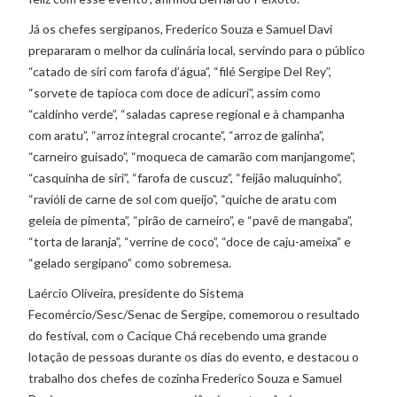
Já os chefes sergipanos, Frederico Souza e Samuel Davi
prepararam o melhor da culinária local, servindo para o público
“catado de siri com farofa d’água”, “filé Sergipe Del Rey”,
“sorvete de tapioca com doce de adicuri”, assim como
“caldinho verde”, “saladas caprese regional e à champanha
com aratu”, “arroz integral crocante”, “arroz de galinha”,
“carneiro guisado”, “moqueca de camarão com manjangome”,
“casquinha de siri”, “farofa de cuscuz”, “feijão maluquinho”,
“ravióli de carne de sol com queijo”, “quiche de aratu com
geleia de pimenta”, “pirão de carneiro”, e “pavê de mangaba”,
“torta de laranja”, “verrine de coco”, “doce de caju-ameixa” e
“gelado sergipano” como sobremesa.
Laércio Oliveira, presidente do Sistema
Fecomércio/Sesc/Senac de Sergipe, comemorou o resultado
do festival, com o Cacique Chá recebendo uma grande
lotação de pessoas durante os dias do evento, e destacou o
trabalho dos chefes de cozinha Frederico Souza e Samuel