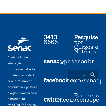
3413
Pesquise
6666
por
Cursos e
Notícias
Instituição de
senac
@pe.senac.br
educação
profissional aberta
a toda a sociedade,
facebook
.com/senacp
com a missão de
desenvolver pessoas
e organizações para
Parceiros
twitter
.com/senacpe
o mundo do
trabalho. O Serviço