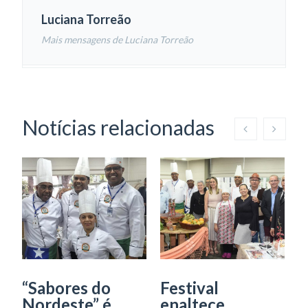
Luciana Torreão
Mais mensagens de Luciana Torreão
Notícias relacionadas
“Sabores do
Festival
S
Nordeste” é
enaltece
d