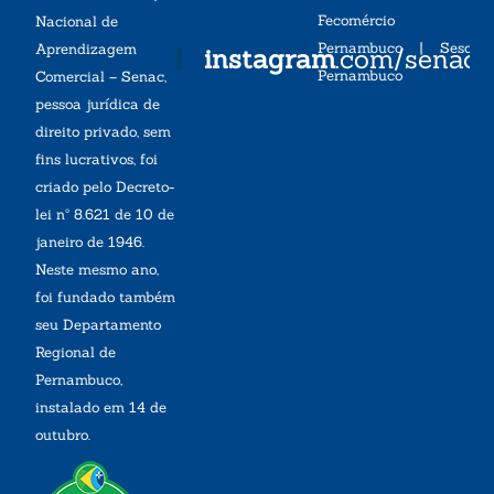
Fecomércio
Nacional de
Pernambuco
|
Sesc
Aprendizagem
instagram
.com/senac
Pernambuco
Comercial – Senac,
pessoa jurídica de
direito privado, sem
fins lucrativos, foi
criado pelo Decreto-
lei nº 8.621 de 10 de
janeiro de 1946.
Neste mesmo ano,
foi fundado também
seu Departamento
Regional de
Pernambuco,
instalado em 14 de
outubro.