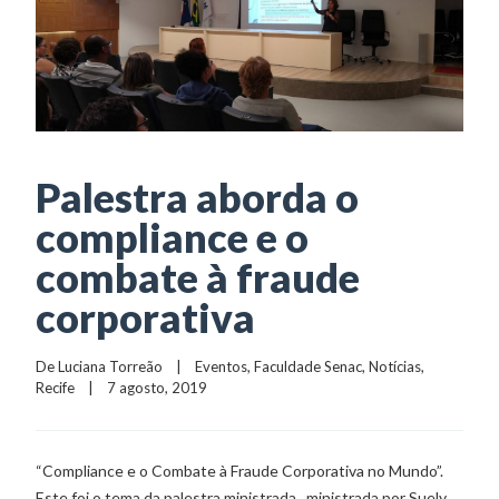
Palestra aborda o
compliance e o
combate à fraude
corporativa
De 
Luciana Torreão
    |    
Eventos
, 
Faculdade Senac
, 
Notícias
, 
Recife
    |    7 agosto, 2019
“Compliance e o Combate à Fraude Corporativa no Mundo”.
Este foi o tema da palestra ministrada , ministrada por Suely