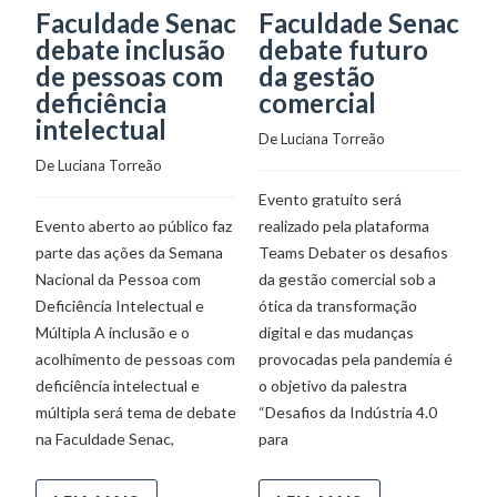
Faculdade Senac
Faculdade Senac
S
debate inclusão
debate futuro
p
de pessoas com
da gestão
a
deficiência
comercial
A
intelectual
D
De 
Luciana Torreão
d
De 
Luciana Torreão
F
Evento gratuito será
De
Evento aberto ao público faz
realizado pela plataforma
parte das ações da Semana
Teams Debater os desafios
Nacional da Pessoa com
da gestão comercial sob a
O 
Deficiência Intelectual e
ótica da transformação
vi
Múltipla A inclusão e o
digital e das mudanças
tu
acolhimento de pessoas com
provocadas pela pandemia é
D
deficiência intelectual e
o objetivo da palestra
Si
múltipla será tema de debate
“Desafios da Indústria 4.0
S
na Faculdade Senac,
para
pa
no
a