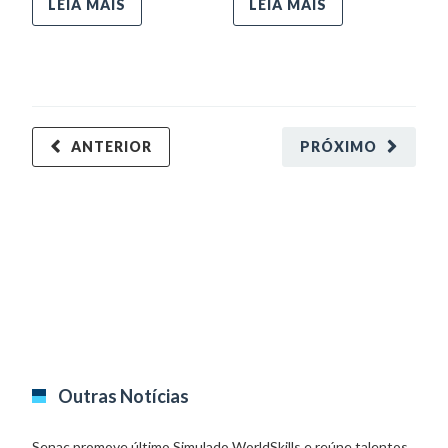
LEIA MAIS
LEIA MAIS
d
ANTERIOR
PRÓXIMO
Outras Notícias
Senac promove último Simulado WorldSkills e reúne talentos