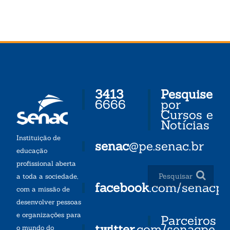
3413
Pesquise
6666
por
Cursos e
Notícias
Instituição de
senac
@pe.senac.br
educação
profissional aberta
a toda a sociedade,
facebook
.com/senacp
com a missão de
desenvolver pessoas
e organizações para
Parceiros
twitter
.com/senacpe
o mundo do