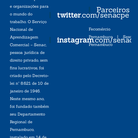
e organizações para
Parceiros
twitter
.com/senacpe
o mundo do
trabalho. O Serviço
Fecomércio
Nacional de
Pernambuco
|
Sesc
Aprendizagem
instagram
.com/senac
Pernambuco
Comercial – Senac,
pessoa jurídica de
direito privado, sem
fins lucrativos, foi
criado pelo Decreto-
lei nº 8.621 de 10 de
janeiro de 1946.
Neste mesmo ano,
foi fundado também
seu Departamento
Regional de
Pernambuco,
instalado em 14 de