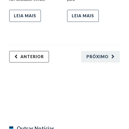
no
a
LEIA MAIS
LEIA MAIS
d
ANTERIOR
PRÓXIMO
Outras Notícias