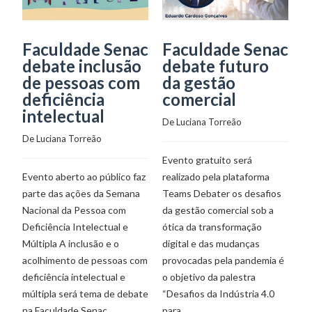
Faculdade Senac
Faculdade Senac
S
debate inclusão
debate futuro
p
de pessoas com
da gestão
a
deficiência
comercial
A
intelectual
D
De 
Luciana Torreão
d
De 
Luciana Torreão
F
Evento gratuito será
De
Evento aberto ao público faz
realizado pela plataforma
parte das ações da Semana
Teams Debater os desafios
Nacional da Pessoa com
da gestão comercial sob a
O 
Deficiência Intelectual e
ótica da transformação
vi
Múltipla A inclusão e o
digital e das mudanças
tu
acolhimento de pessoas com
provocadas pela pandemia é
D
deficiência intelectual e
o objetivo da palestra
Si
múltipla será tema de debate
“Desafios da Indústria 4.0
S
na Faculdade Senac,
para
pa