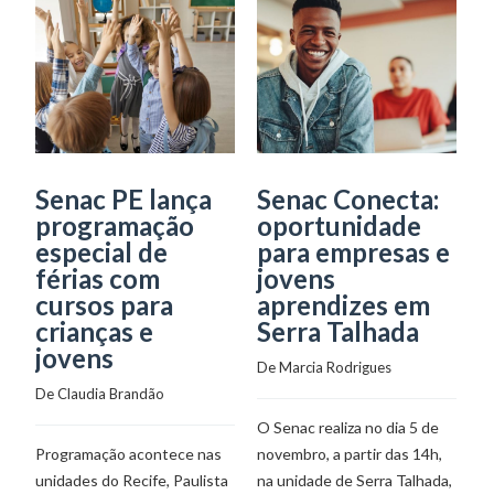
Senac PE lança
Senac Conecta:
S
programação
oportunidade
a
especial de
para empresas e
p
férias com
jovens
C
cursos para
aprendizes em
De
crianças e
Serra Talhada
jovens
De 
Marcia Rodrigues
Um
De 
Claudia Brandão
mu
O Senac realiza no dia 5 de
p
Programação acontece nas
novembro, a partir das 14h,
m
unidades do Recife, Paulista
na unidade de Serra Talhada,
en