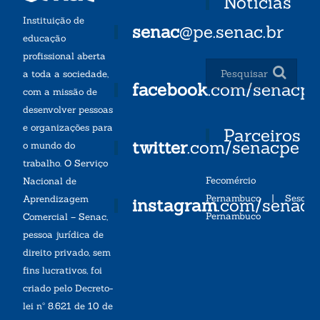
Notícias
Instituição de
senac
@pe.senac.br
educação
profissional aberta
a toda a sociedade,
facebook
.com/senacp
com a missão de
desenvolver pessoas
e organizações para
Parceiros
twitter
.com/senacpe
o mundo do
trabalho. O Serviço
Fecomércio
Nacional de
Pernambuco
|
Sesc
Aprendizagem
instagram
.com/senac
Pernambuco
Comercial – Senac,
pessoa jurídica de
direito privado, sem
fins lucrativos, foi
criado pelo Decreto-
lei nº 8.621 de 10 de