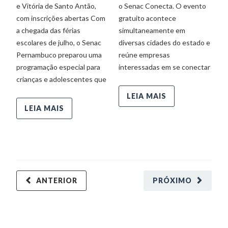
e Vitória de Santo Antão,
o Senac Conecta. O evento
o 
com inscrições abertas Com
gratuito acontece
in
a chegada das férias
simultaneamente em
pe
escolares de julho, o Senac
diversas cidades do estado e
co
Pernambuco preparou uma
reúne empresas
programação especial para
interessadas em se conectar
crianças e adolescentes que
LEIA MAIS
LEIA MAIS
ANTERIOR
PRÓXIMO