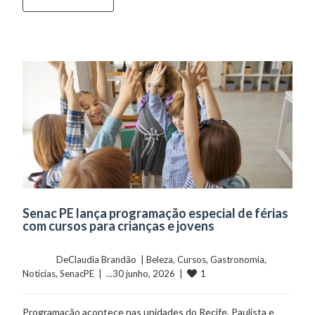
Senac PE lança programação especial de férias
com cursos para crianças e jovens
	    	DeClaudia Brandão  | 
Beleza
, 
Cursos
, 
Gastronomia
, 
1
Notícias
, 
SenacPE
  |  ...30 junho, 2026  |  
Programação acontece nas unidades do Recife, Paulista e