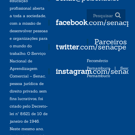
educação
profissional aberta
a toda a sociedade,
facebook
.com/senacp
com a missão de
desenvolver pessoas
e organizações para
Parceiros
twitter
.com/senacpe
o mundo do
trabalho. O Serviço
Fecomércio
Nacional de
Pernambuco
|
Sesc
Aprendizagem
instagram
.com/senac
Pernambuco
Comercial – Senac,
pessoa jurídica de
direito privado, sem
fins lucrativos, foi
criado pelo Decreto-
lei nº 8.621 de 10 de
janeiro de 1946.
Neste mesmo ano,