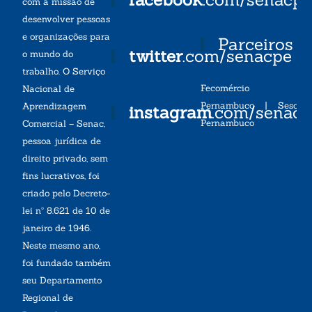
com a missão de
desenvolver pessoas
e organizações para
Parceiros
twitter
.com/senacpe
o mundo do
trabalho. O Serviço
Fecomércio
Nacional de
Pernambuco
|
Sesc
Aprendizagem
instagram
.com/senac
Pernambuco
Comercial – Senac,
pessoa jurídica de
direito privado, sem
fins lucrativos, foi
criado pelo Decreto-
lei nº 8.621 de 10 de
janeiro de 1946.
Neste mesmo ano,
foi fundado também
seu Departamento
Regional de