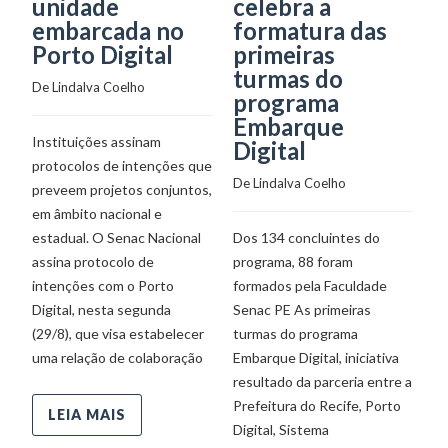
unidade
celebra a
d
embarcada no
formatura das
S
Porto Digital
primeiras
p
turmas do
P
De 
Lindalva Coelho
programa
c
Embarque
De
Instituições assinam
Digital
protocolos de intenções que
De 
Lindalva Coelho
preveem projetos conjuntos,
A 
em âmbito nacional e
pr
estadual. O Senac Nacional
Dos 134 concluintes do
A
assina protocolo de
programa, 88 foram
de
intenções com o Porto
formados pela Faculdade
S
Digital, nesta segunda
Senac PE As primeiras
pa
(29/8), que visa estabelecer
turmas do programa
a
uma relação de colaboração
Embarque Digital, iniciativa
(2
resultado da parceria entre a
F
Prefeitura do Recife, Porto
LEIA MAIS
Digital, Sistema