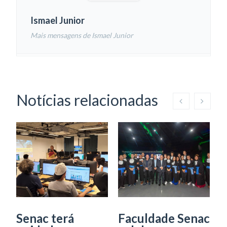
Ismael Junior
Mais mensagens de Ismael Junior
Notícias relacionadas
Senac terá
Faculdade Senac
P