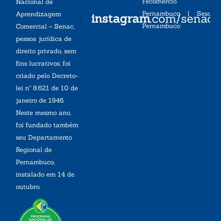
Fecomércio
Nacional de
Pernambuco
|
Sesc
Aprendizagem
instagram
.com/senac
Pernambuco
Comercial – Senac,
pessoa jurídica de
direito privado, sem
fins lucrativos, foi
criado pelo Decreto-
lei nº 8.621 de 10 de
janeiro de 1946.
Neste mesmo ano,
foi fundado também
seu Departamento
Regional de
Pernambuco,
instalado em 14 de
outubro.