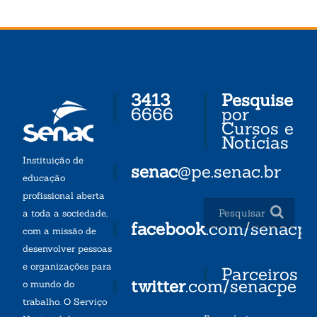
3413
Pesquise
6666
por
Cursos e
Notícias
Instituição de
senac
@pe.senac.br
educação
profissional aberta
a toda a sociedade,
facebook
.com/senacp
com a missão de
desenvolver pessoas
e organizações para
Parceiros
twitter
.com/senacpe
o mundo do
trabalho. O Serviço