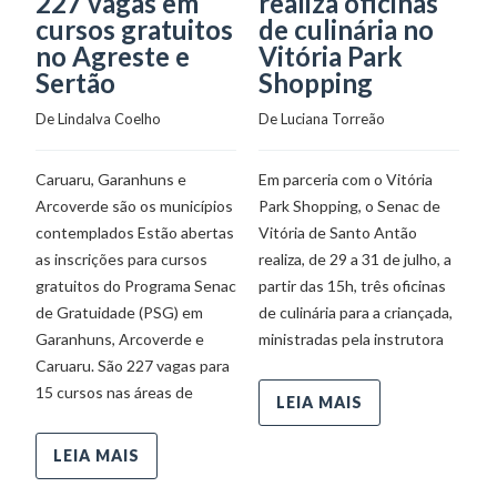
227 vagas em
realiza oficinas
F
cursos gratuitos
de culinária no
P
no Agreste e
Vitória Park
i
Sertão
Shopping
e
De 
Lindalva Coelho
De 
Luciana Torreão
i
c
Caruaru, Garanhuns e
Em parceria com o Vitória
a
Arcoverde são os municípios
Park Shopping, o Senac de
n
contemplados Estão abertas
Vitória de Santo Antão
Q
as inscrições para cursos
realiza, de 29 a 31 de julho, a
V
gratuitos do Programa Senac
partir das 15h, três oficinas
De
de Gratuidade (PSG) em
de culinária para a criançada,
Garanhuns, Arcoverde e
ministradas pela instrutora
Caruaru. São 227 vagas para
Mi
15 cursos nas áreas de
E
LEIA MAIS
bl
H
LEIA MAIS
in