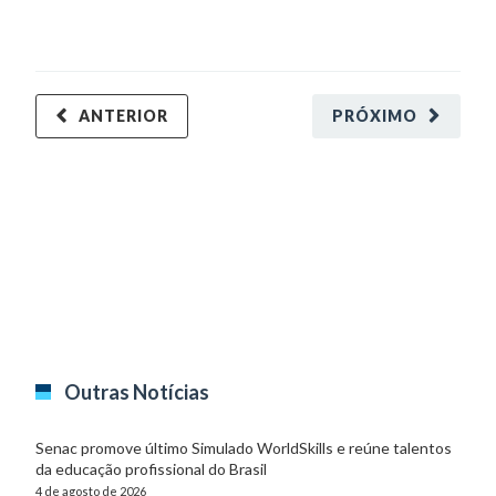
mi
tr
do
2 
ANTERIOR
PRÓXIMO
Outras Notícias
Senac promove último Simulado WorldSkills e reúne talentos
da educação profissional do Brasil
4 de agosto de 2026