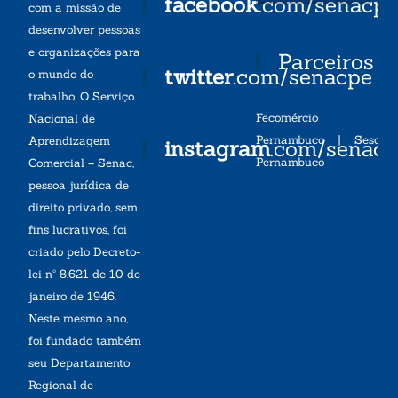
facebook
.com/senacp
com a missão de
desenvolver pessoas
e organizações para
Parceiros
twitter
.com/senacpe
o mundo do
trabalho. O Serviço
Fecomércio
Nacional de
Pernambuco
|
Sesc
Aprendizagem
instagram
.com/senac
Pernambuco
Comercial – Senac,
pessoa jurídica de
direito privado, sem
fins lucrativos, foi
criado pelo Decreto-
lei nº 8.621 de 10 de
janeiro de 1946.
Neste mesmo ano,
foi fundado também
seu Departamento
Regional de