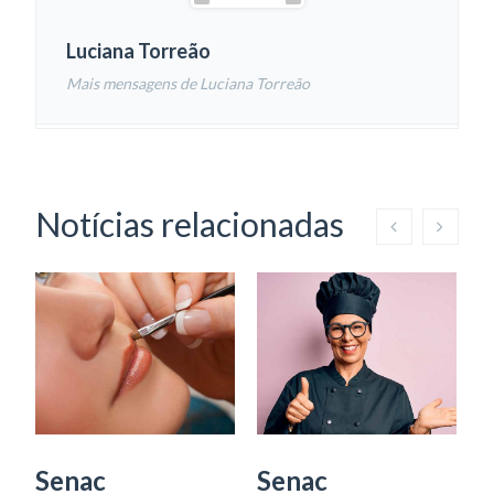
Luciana Torreão
Mais mensagens de Luciana Torreão
Notícias relacionadas
Senac
Senac
S