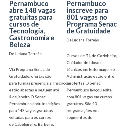
Pernambuco
Pernambuco
v
abre 148 vagas
inscreve para
g
gratuitas para
801 vagas no
á
cursos de
Programa Senac
T
Tecnologia,
de Gratuidade
De
Gastronomia e
De 
Luciana Torreão
Beleza
Au
De 
Luciana Torreão
Cursos de TI, de Cozinheiro,
un
Cuidador de Idoso e
P
Via Programa Senac de
técnicos em Enfermagem e
Te
Gratuidade, ofertas são
Administração estão entre
(T
para turmas presenciais. Inscrições
as ofertas O Senac
ma
estão abertas e seguem até
Pernambuco lançou edital
n
4 de janeiro O Senac
com 801 vagas em cursos
D
Pernambuco abriu inscrições
gratuitos. São 40
di
para 148 vagas gratuitas
programações nos
voltadas para os cursos
segmentos de
de Cabeleireiro, Barbeiro,