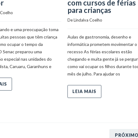
or
com cursos de férias
para crianças
 Coelho
De 
Lindalva Coelho
gando e uma preocupação toma
uitas pessoas que têm criança
Aulas de gastronomia, desenho e
omo ocupar o tempo da
informática prometem movimentar o
O Senac preparou uma
recesso As férias escolares estão
o especial nas unidades do
chegando e muita gente já se pergu
lista, Caruaru, Garanhuns e
como vai ocupar os filhos durante to
mês de julho. Para ajudar os
AIS
LEIA MAIS
PRÓXIM