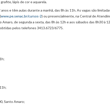
rafite, lápis de cor e aquarela.
2 anos e têm aulas durante a manhã, das 8h às 11h. As vagas são limitadas
(
www.pe.senac.br/cursos-2
) ou presencialmente, na Central de Atendi
o Amaro, de segunda a sexta, das 8h às 12h e aos sábados das 8h30 à 12
r obtidas pelos telefones 3413.6723/6775.
1h;
 11h;
00, Santo Amaro;