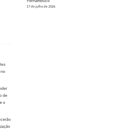
Pernambuco
17 de julho de 2026
eles
 no
nder
o de
e o
ecerão
ização