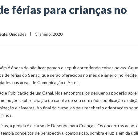
de férias para crianças no
ecife
, 
Unidades
    |    3 janeiro, 2020
ambém é época de não ficar parado e seguir aprendendo coisas novas. Aqu
de férias do Senac, que serão oferecidos no mês de janeiro, no Recife,
vidades nas áreas de Comunicação e Artes.
ação e Publicação de um Canal. Nos encontros, os pequenos poderão apre
omo noções sobre criação do canal e do seu conteúdo, publicação e ediçã
inação e câmeras. Ao final do curso, os pais receberão orientações sobr
filhos.
sticas, a pedida é o curso de Desenho para Crianças. Os encontros acont
templa conceitos de perspectiva, composição, sombra e luz, além da util