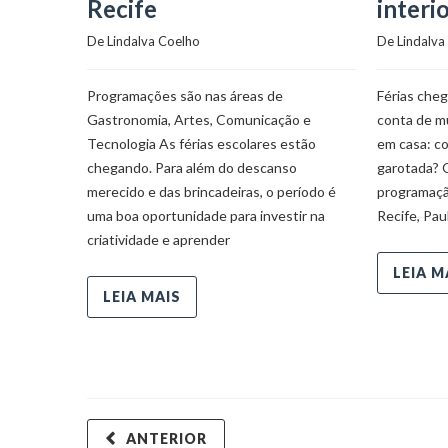
Recife
interi
De 
Lindalva Coelho
De 
Lindalva
Programações são nas áreas de
Férias che
Gastronomia, Artes, Comunicação e
conta de m
Tecnologia As férias escolares estão
em casa: c
chegando. Para além do descanso
garotada? 
merecido e das brincadeiras, o período é
programaçã
uma boa oportunidade para investir na
Recife, Pau
criatividade e aprender
LEIA M
LEIA MAIS
ANTERIOR