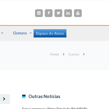
Contato
Espaço do Aluno
Home
Cursos
Outras Notícias
O
Senac promove último Simulado WorldSkills