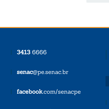
3413
6666
senac
@pe.senac.br
facebook
.com/senacpe