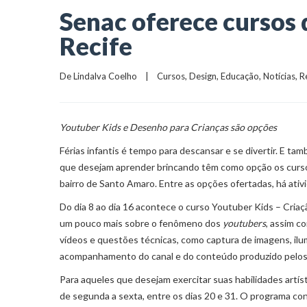
Senac oferece cursos 
Recife
De 
Lindalva Coelho
    |    
Cursos
, 
Design
, 
Educação
, 
Notícias
, 
R
Youtuber Kids e Desenho para Crianças são opções
Férias infantis é tempo para descansar e se divertir. E t
que desejam aprender brincando têm como opção os cursos 
bairro de Santo Amaro. Entre as opções ofertadas, há ati
Do dia 8 ao dia 16 acontece o curso Youtuber Kids – Cri
um pouco mais sobre o fenômeno dos
youtubers
, assim c
vídeos e questões técnicas, como captura de imagens, ilum
acompanhamento do canal e do conteúdo produzido pelos 
Para aqueles que desejam exercitar suas habilidades artí
de segunda a sexta, entre os dias 20 e 31. O programa con