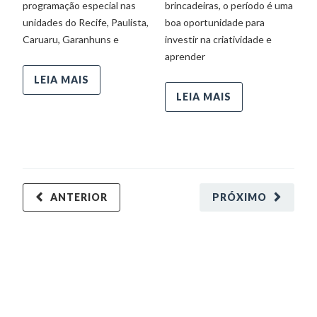
programação especial nas
brincadeiras, o período é uma
co
unidades do Recife, Paulista,
boa oportunidade para
d
Caruaru, Garanhuns e
investir na criatividade e
aprender
LEIA MAIS
LEIA MAIS
ANTERIOR
PRÓXIMO