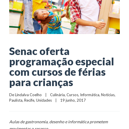
Senac oferta
programação especial
com cursos de férias
para crianças
De 
Lindalva Coelho
    |    
Culinária
, 
Cursos
, 
Informática
, 
Notícias
, 
Paulista
, 
Recife
, 
Unidades
    |    19 junho, 2017
Aulas de gastronomia, desenho e informática prometem
movimentar o recesso