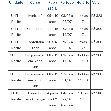
Unidade
Curso
Faixa
Período
Horário
Valor
Etária
UHT –
Minichef
05 a 10
03/07 a
14h às
R$ 323
Recife
anos
07/07
17h
UHT –
Chef Teen
11 a 16
10/07 a
14h às
R$ 300
Recife
anos
14/07
17h
UHT –
Confeitaria
10 a 16
19/07 a
9h às
R$ 300
Recife
Teen
anos
25/07
12h
UTIC –
Programação
08 a 11
03/07 a
8h30 às
R$ 200
Recife
em Bloco
anos
14/07
11h30
Kids
UTIC –
Programação
08 a 11
17/07 a
8h30 às
R$ 200
Recife
em Bloco
anos
31/07
11h30
Kids
UEP –
Desenho
A partir
04/07 a
13h às
R$ 180
Recife
para Crianças
de 09
27/07
17h
anos
(terça e
quinta)