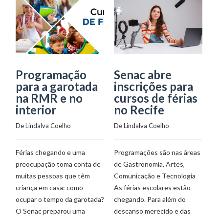
Programação
Senac abre
S
para a garotada
inscrições para
c
na RMR e no
cursos de férias
p
interior
no Recife
R
De 
Lindalva Coelho
De 
Lindalva Coelho
De
Férias chegando e uma
Programações são nas áreas
Y
preocupação toma conta de
de Gastronomia, Artes,
pa
muitas pessoas que têm
Comunicação e Tecnologia
Fé
criança em casa: como
As férias escolares estão
de
ocupar o tempo da garotada?
chegando. Para além do
ta
O Senac preparou uma
descanso merecido e das
pa