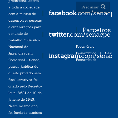
profissional aberta
a toda a sociedade,
facebook
.com/senacp
com a missão de
desenvolver pessoas
e organizações para
Parceiros
twitter
.com/senacpe
o mundo do
trabalho. O Serviço
Fecomércio
Nacional de
Pernambuco
|
Sesc
Aprendizagem
instagram
.com/senac
Pernambuco
Comercial – Senac,
pessoa jurídica de
direito privado, sem
fins lucrativos, foi
criado pelo Decreto-
lei nº 8.621 de 10 de
janeiro de 1946.
Neste mesmo ano,
foi fundado também