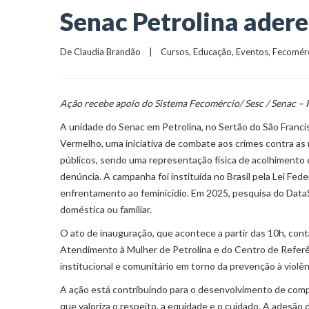
Senac Petrolina ader
De 
Claudia Brandão
    |    
Cursos
, 
Educação
, 
Eventos
, 
Fecomér
Ação recebe apoio do Sistema Fecomércio/ Sesc / Senac – P
A unidade do Senac em Petrolina, no Sertão do São Francisc
Vermelho, uma iniciativa de combate aos crimes contra as
públicos, sendo uma representação física de acolhimento e 
denúncia. A campanha foi instituída no Brasil pela Lei Fede
enfrentamento ao feminicídio. Em 2025, pesquisa do DataS
doméstica ou familiar.
O ato de inauguração, que acontece a partir das 10h, con
Atendimento à Mulher de Petrolina e do Centro de Referê
institucional e comunitário em torno da prevenção à violên
A ação está contribuindo para o desenvolvimento de comp
que valoriza o respeito, a equidade e o cuidado. A adesã