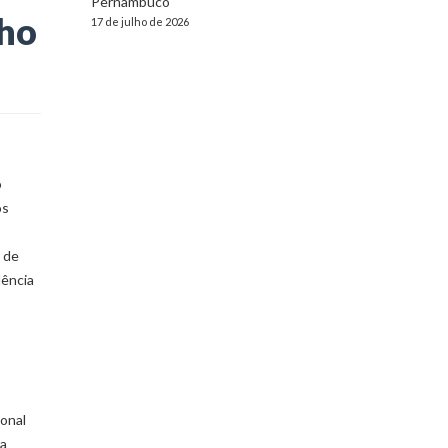
Pernambuco
lho
17 de julho de 2026
o
os
l de
lência
ional
 a