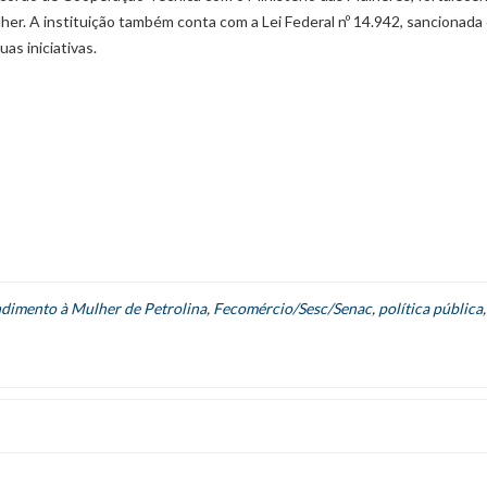
her. A instituição também conta com a Lei Federal nº 14.942, sancionada
as iniciativas.
ndimento à Mulher de Petrolina
,
Fecomércio/Sesc/Senac
,
política pública