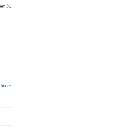
 em 31
,
Senac