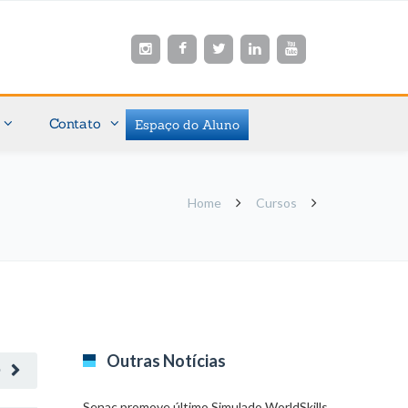
Contato
Espaço do Aluno
Home
Cursos
Outras Notícias
O
Senac promove último Simulado WorldSkills