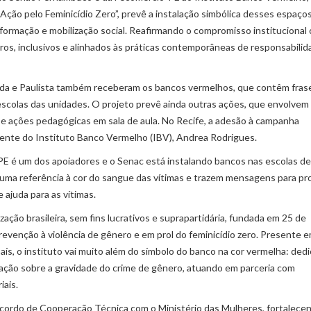
ção pelo Feminicídio Zero”, prevê a instalação simbólica desses espaço
formação e mobilização social. Reafirmando o compromisso institucional
os, inclusivos e alinhados às práticas contemporâneas de responsabilid
ada e Paulista também receberam os bancos vermelhos, que contêm fras
escolas das unidades. O projeto prevê ainda outras ações, que envolvem
e e ações pedagógicas em sala de aula. No Recife, a adesão à campanha
idente do Instituto Banco Vermelho (IBV), Andrea Rodrigues.
E é um dos apoiadores e o Senac está instalando bancos nas escolas de
ma referência à cor do sangue das vítimas e trazem mensagens para pr
 ajuda para as vítimas.
ão brasileira, sem fins lucrativos e suprapartidária, fundada em 25 de
venção à violência de gênero e em prol do feminicídio zero. Presente 
ís, o instituto vai muito além do símbolo do banco na cor vermelha: ded
lação sobre a gravidade do crime de gênero, atuando em parceria com
iais.
cordo de Cooperação Técnica com o Ministério das Mulheres, fortalece