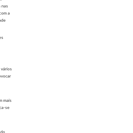
s nas
 com a
ade
es
 vários
ovocar
em mais
ica-se
ndo