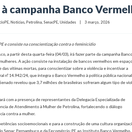
e à campanha Banco Verme
cioPE
, 
Notícias
, 
Petrolina
, 
SenacPE
, 
Unidades
    |    3 março, 2026
E e consiste na conscientização contra o feminicídio
o, a partir desta quarta-feira (04/03), irá fazer parte da campanha Banc
 mulheres. A ação consiste na instalação de bancos vermelhos em espaç
das vítimas mortas, para conscientizar sobre a violência e incentivar a
ral nº 14.942/24, que integra o Banco Vermelho à política pública naciona
enado revelou que 3,7 milhões de brasileiras sofreram algum tipo de vio
tará com a presença de representantes da Delegacia Especializada de
ncia de Atendimento à Mulher de Petrolina, fortalecendo o diálogo
cia contra a mulher.
etências socioemocionais e para a construção de uma cultura organizac
o do Senac Pernambuco e da Fecomércio-PE ao Instituto Banco Vermelho,