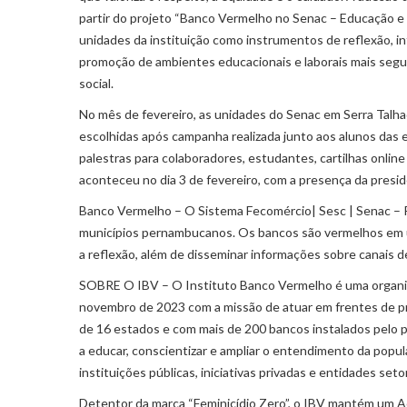
partir do projeto “Banco Vermelho no Senac – Educação e A
unidades da instituição como instrumentos de reflexão, in
promoção de ambientes educacionais e laborais mais segur
social.
No mês de fevereiro, as unidades do Senac em Serra Talh
escolhidas após campanha realizada junto aos alunos das 
palestras para colaboradores, estudantes, cartilhas onlin
aconteceu no dia 3 de fevereiro, com a presença da pres
Banco Vermelho – O Sistema Fecomércio| Sesc | Senac – P
municípios pernambucanos. Os bancos são vermelhos em u
a reflexão, além de disseminar informações sobre canais de
SOBRE O IBV – O Instituto Banco Vermelho é uma organizaç
novembro de 2023 com a missão de atuar em frentes de pre
de 16 estados e com mais de 200 bancos instalados pelo pa
a educar, conscientizar e ampliar o entendimento da popu
instituições públicas, iniciativas privadas e entidades setor
Detentor da marca “Feminicídio Zero”, o IBV mantém um A