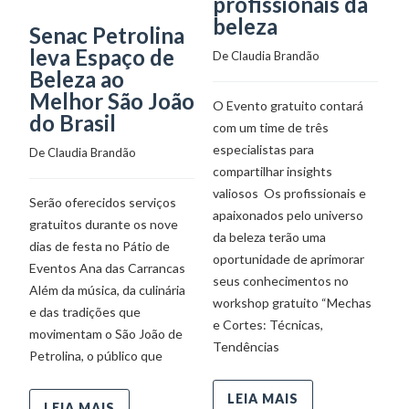
profissionais da
beleza
Senac Petrolina
S
leva Espaço de
O
De 
Claudia Brandão
Beleza ao
s
Melhor São João
g
O Evento gratuito contará
do Brasil
I
com um time de três
M
especialistas para
De 
Claudia Brandão
compartilhar insights
De
valiosos Os profissionais e
Serão oferecidos serviços
apaixonados pelo universo
gratuitos durante os nove
Aç
da beleza terão uma
dias de festa no Pátio de
c
oportunidade de aprimorar
Eventos Ana das Carrancas
S
seus conhecimentos no
Além da música, da culinária
S
workshop gratuito “Mechas
e das tradições que
Mu
e Cortes: Técnicas,
movimentam o São João de
Tendências
Petrolina, o público que
LEIA MAIS
LEIA MAIS