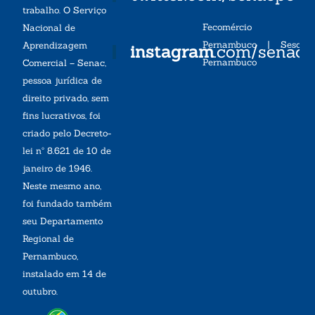
trabalho. O Serviço
Fecomércio
Nacional de
Pernambuco
|
Sesc
Aprendizagem
instagram
.com/senac
Pernambuco
Comercial – Senac,
pessoa jurídica de
direito privado, sem
fins lucrativos, foi
criado pelo Decreto-
lei nº 8.621 de 10 de
janeiro de 1946.
Neste mesmo ano,
foi fundado também
seu Departamento
Regional de
Pernambuco,
instalado em 14 de
outubro.