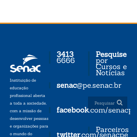
3413
Pesquise
6666
por
Cursos e
Notícias
Instituição de
senac
@pe.senac.br
educação
profissional aberta
a toda a sociedade,
facebook
.com/senacp
com a missão de
desenvolver pessoas
e organizações para
Parceiros
twitter
.com/senacpe
o mundo do