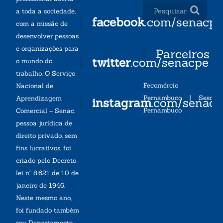
a toda a sociedade,
facebook
.com/senacp
com a missão de
desenvolver pessoas
e organizações para
Parceiros
twitter
.com/senacpe
o mundo do
trabalho. O Serviço
Fecomércio
Nacional de
Pernambuco
|
Sesc
Aprendizagem
instagram
.com/senac
Pernambuco
Comercial – Senac,
pessoa jurídica de
direito privado, sem
fins lucrativos, foi
criado pelo Decreto-
lei nº 8.621 de 10 de
janeiro de 1946.
Neste mesmo ano,
foi fundado também
seu Departamento