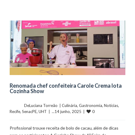
Renomada chef confeiteira Carole Crema lota
Cozinha Show
	    	DeLuciana Torreão  | 
Culinária
, 
Gastronomia
, 
Notícias
, 
0
Recife
, 
SenacPE
, 
UHT
  |  ...14 junho, 2025  |  
Profissional trouxe receita de bolo de cacau, além de dicas