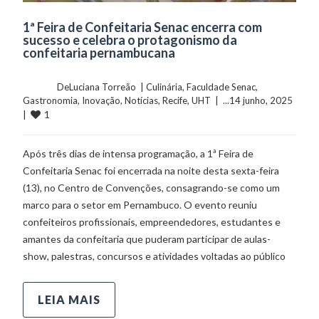
1ª Feira de Confeitaria Senac encerra com
sucesso e celebra o protagonismo da
confeitaria pernambucana
	    	DeLuciana Torreão  | 
Culinária
, 
Faculdade Senac
, 
Gastronomia
, 
Inovação
, 
Notícias
, 
Recife
, 
UHT
  |  ...14 junho, 2025  
1
|  
Após três dias de intensa programação, a 1ª Feira de
Confeitaria Senac foi encerrada na noite desta sexta-feira
(13), no Centro de Convenções, consagrando-se como um
marco para o setor em Pernambuco. O evento reuniu
confeiteiros profissionais, empreendedores, estudantes e
amantes da confeitaria que puderam participar de aulas-
show, palestras, concursos e atividades voltadas ao público
LEIA MAIS