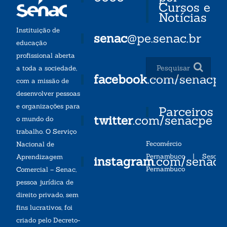
Cursos e
Notícias
Instituição de
senac
@pe.senac.br
educação
profissional aberta
a toda a sociedade,
facebook
.com/senacp
com a missão de
desenvolver pessoas
e organizações para
Parceiros
twitter
.com/senacpe
o mundo do
trabalho. O Serviço
Fecomércio
Nacional de
Pernambuco
|
Sesc
Aprendizagem
instagram
.com/senac
Pernambuco
Comercial – Senac,
pessoa jurídica de
direito privado, sem
fins lucrativos, foi
criado pelo Decreto-