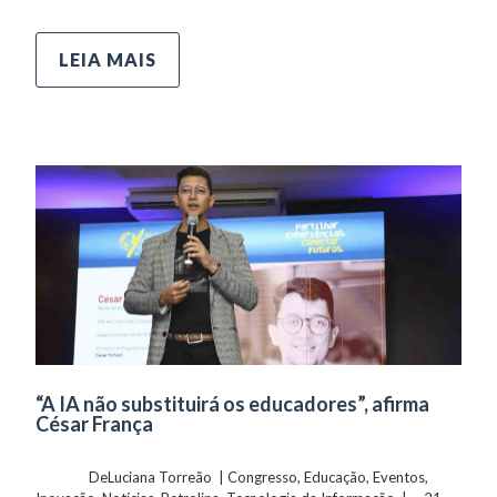
LEIA MAIS
“A IA não substituirá os educadores”, afirma
César França
	    	DeLuciana Torreão  | 
Congresso
, 
Educação
, 
Eventos
, 