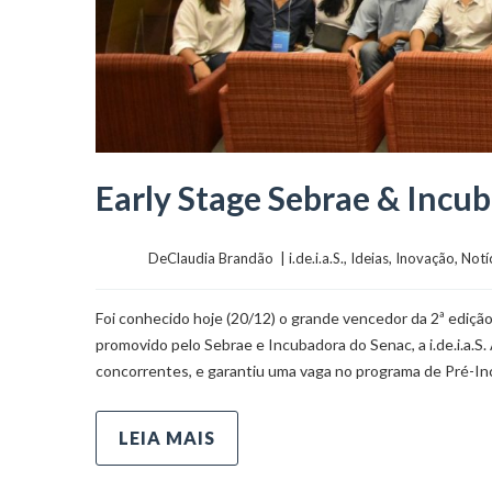
Early Stage Sebrae & Incuba
	    	DeClaudia Brandão  | 
i.de.i.a.S.
, 
Ideias
, 
Inovação
, 
Notí
Foi conhecido hoje (20/12) o grande vencedor da 2ª ediçã
promovido pelo Sebrae e Incubadora do Senac, a i.de.i.a.S.
concorrentes, e garantiu uma vaga no programa de Pré-I
LEIA MAIS