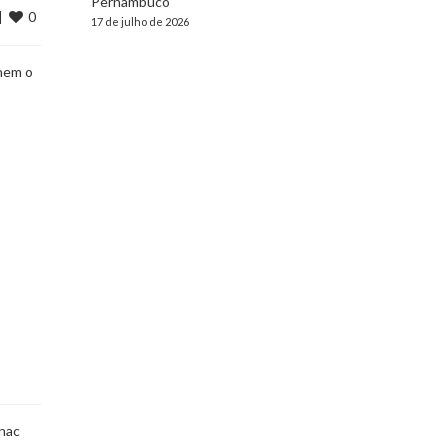
Pernambuco
0
  
17 de julho de 2026
chem o
enac