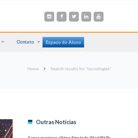
Contato
Espaço do Aluno
Home
Search results for "tecnologias"
Outras Notícias
Senac promove último Simulado WorldSkills