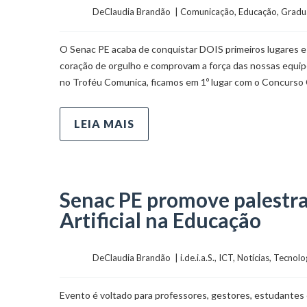
	    	DeClaudia Brandão  | 
Comunicação
, 
Educação
, 
Gradu
O Senac PE acaba de conquistar DOIS primeiros lugares e
coração de orgulho e comprovam a força das nossas equipe
no Troféu Comunica, ficamos em 1º lugar com o Concurso 
LEIA MAIS
Senac PE promove palestra 
Artificial na Educação
	    	DeClaudia Brandão  | 
i.de.i.a.S.
, 
ICT
, 
Notícias
, 
Tecnolo
Evento é voltado para professores, gestores, estudantes 