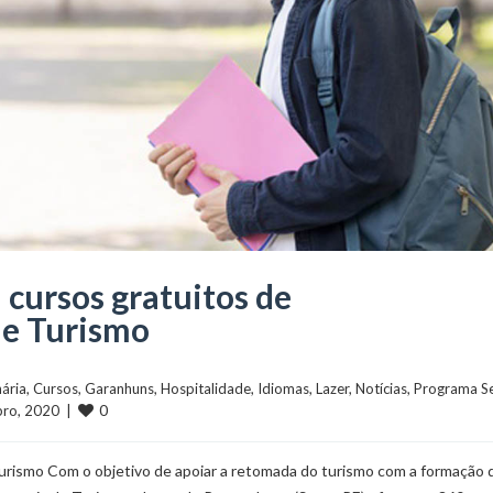
 cursos gratuitos de
de Turismo
nária
, 
Cursos
, 
Garanhuns
, 
Hospitalidade
, 
Idiomas
, 
Lazer
, 
Notícias
, 
Programa Se
0
bro, 2020  |  
Turismo Com o objetivo de apoiar a retomada do turismo com a formação