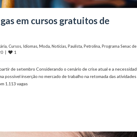
gas em cursos gratuitos de
ária
, 
Cursos
, 
Idiomas
, 
Moda
, 
Notícias
, 
Paulista
, 
Petrolina
, 
Programa Senac de 
1
0  |  
artir de setembro Considerando o cenário de crise atual e a necessida
uma possível inserção no mercado de trabalho na retomada das atividades
om 1.113 vagas