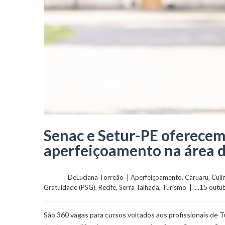
Senac e Setur-PE oferecem
aperfeiçoamento na área 
	    	DeLuciana Torreão  | 
Aperfeiçoamento
, 
Caruaru
, 
Culi
Gratuidade (PSG)
, 
Recife
, 
Serra Talhada
, 
Turismo
  |  ...15 outu
São 360 vagas para cursos voltados aos profissionais de 