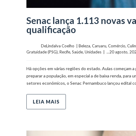
Senac lança 1.113 novas va
qualificação
	    	DeLindalva Coelho  | 
Beleza
, 
Caruaru
, 
Comércio
, 
Culin
Gratuidade (PSG)
, 
Recife
, 
Saúde
, 
Unidades
  |  ...20 agosto, 202
Há opções em várias regiões do estado. Aulas começam a p
preparar a população, em especial a de baixa renda, para 
setores econômicos, o Senac Pernambuco lançou edital c
LEIA MAIS