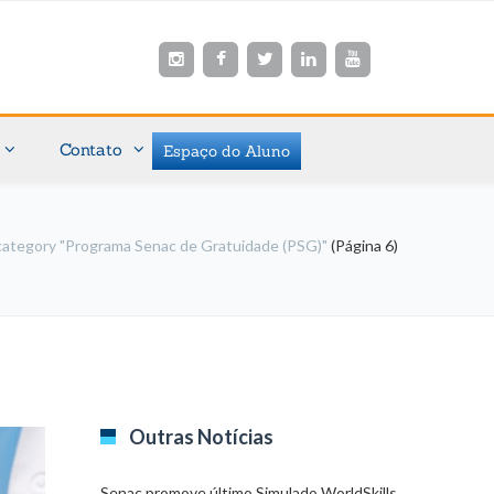
Contato
Espaço do Aluno
category "Programa Senac de Gratuidade (PSG)"
(Página 6)
Outras Notícias
Senac promove último Simulado WorldSkills