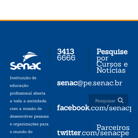
3413
Pesquise
6666
por
Cursos e
Notícias
Instituição de
senac
@pe.senac.br
educação
profissional aberta
a toda a sociedade,
facebook
.com/senacp
com a missão de
desenvolver pessoas
e organizações para
Parceiros
twitter
.com/senacpe
o mundo do