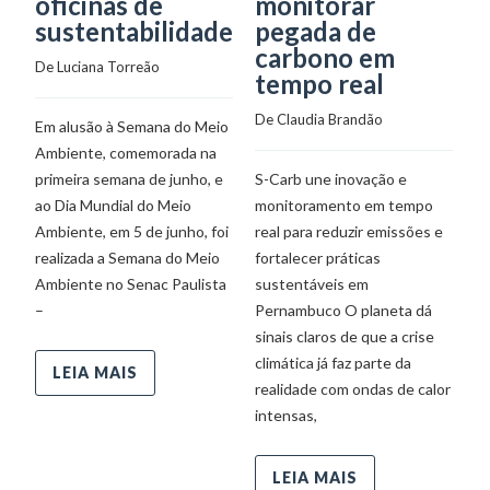
oficinas de
monitorar
c
sustentabilidade
pegada de
a
carbono em
B
De 
Luciana Torreão
tempo real
S
De 
Claudia Brandão
De
Em alusão à Semana do Meio
Ambiente, comemorada na
primeira semana de junho, e
S-Carb une inovação e
C
ao Dia Mundial do Meio
monitoramento em tempo
in
Ambiente, em 5 de junho, foi
real para reduzir emissões e
M
realizada a Semana do Meio
fortalecer práticas
úl
Ambiente no Senac Paulista
sustentáveis em
S
–
Pernambuco O planeta dá
na
sinais claros de que a crise
Pr
climática já faz parte da
fo
LEIA MAIS
realidade com ondas de calor
M
intensas,
LEIA MAIS