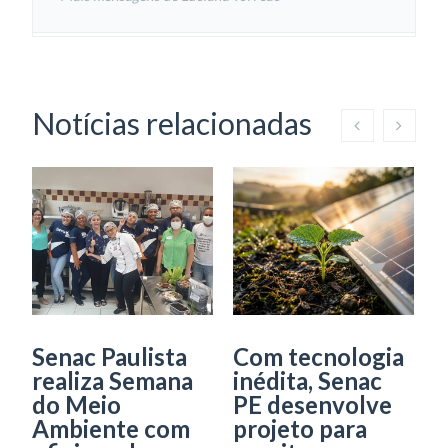
Notícias relacionadas
Senac Paulista
Com tecnologia
P
realiza Semana
inédita, Senac
l
do Meio
PE desenvolve
s
Ambiente com
projeto para
e