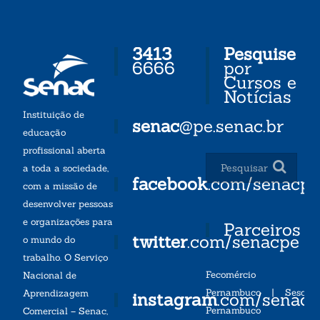
3413
Pesquise
6666
por
Cursos e
Notícias
Instituição de
senac
@pe.senac.br
educação
profissional aberta
a toda a sociedade,
facebook
.com/senacp
com a missão de
desenvolver pessoas
e organizações para
Parceiros
twitter
.com/senacpe
o mundo do
trabalho. O Serviço
Fecomércio
Nacional de
Pernambuco
|
Sesc
Aprendizagem
instagram
.com/senac
Pernambuco
Comercial – Senac,