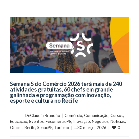
Semana S do Comércio 2026 terá mais de 240
atividades gratuitas, 60 chefs em grande
galinhada e programação com inovação,
esporte e cultura no Recife
	    	DeClaudia Brandão  | 
Comércio
, 
Comunicação
, 
Cursos
, 
Educação
, 
Eventos
, 
FecomércioPE
, 
Inovação
, 
Negócios
, 
Notícias
, 
0
Oficina
, 
Recife
, 
SenacPE
, 
Turismo
  |  ...30 março, 2026  |  