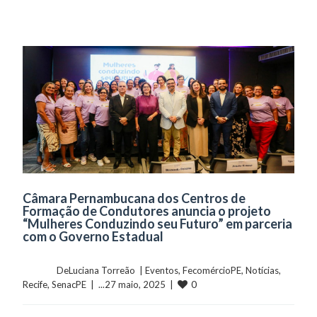
Câmara Pernambucana dos Centros de
Formação de Condutores anuncia o projeto
“Mulheres Conduzindo seu Futuro” em parceria
com o Governo Estadual
	    	DeLuciana Torreão  | 
Eventos
, 
FecomércioPE
, 
Notícias
, 
0
Recife
, 
SenacPE
  |  ...27 maio, 2025  |  