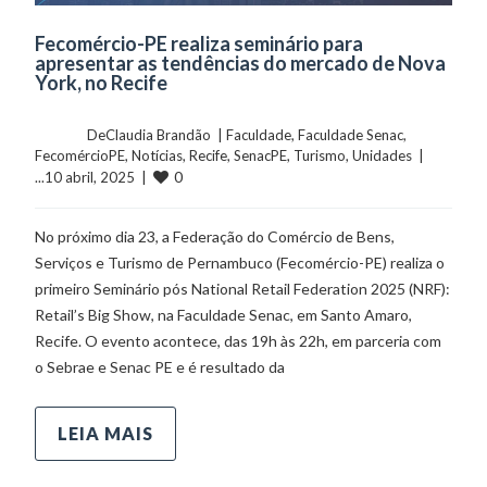
Fecomércio-PE realiza seminário para
apresentar as tendências do mercado de Nova
York, no Recife
	    	DeClaudia Brandão  | 
Faculdade
, 
Faculdade Senac
, 
FecomércioPE
, 
Notícias
, 
Recife
, 
SenacPE
, 
Turismo
, 
Unidades
  |  
0
...10 abril, 2025  |  
No próximo dia 23, a Federação do Comércio de Bens,
Serviços e Turismo de Pernambuco (Fecomércio-PE) realiza o
primeiro Seminário pós National Retail Federation 2025 (NRF):
Retail’s Big Show, na Faculdade Senac, em Santo Amaro,
Recife. O evento acontece, das 19h às 22h, em parceria com
o Sebrae e Senac PE e é resultado da
LEIA MAIS