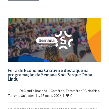
Feira de Economia Criativa é destaque na
programação da Semana S no Parque Dona
Lindu
	    	DeClaudia Brandão  | 
Comércio
, 
FecomércioPE
, 
Notícias
, 
0
Turismo
, 
Unidades
  |  ...13 maio, 2026  |  
Os comerciantes receberam capacitação gratuita, por meio