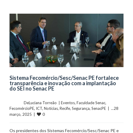
Sistema Fecomércio/Sesc/Senac PE fortalece
transparência e inovação com a implantação
do SEI no Senac PE
	    	DeLuciana Torreão  | 
Eventos
, 
Faculdade Senac
, 
FecomércioPE
, 
ICT
, 
Notícias
, 
Recife
, 
Segurança
, 
SenacPE
  |  ...28 
0
março, 2025  |  
Os presidentes dos Sistemas Fecomércio/Sesc/Senac PE e