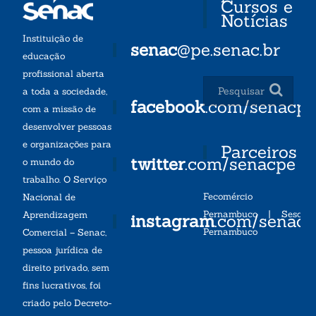
Cursos e
Notícias
Instituição de
senac
@pe.senac.br
educação
profissional aberta
a toda a sociedade,
facebook
.com/senacp
com a missão de
desenvolver pessoas
e organizações para
Parceiros
twitter
.com/senacpe
o mundo do
trabalho. O Serviço
Fecomércio
Nacional de
Pernambuco
|
Sesc
Aprendizagem
instagram
.com/senac
Pernambuco
Comercial – Senac,
pessoa jurídica de
direito privado, sem
fins lucrativos, foi
criado pelo Decreto-