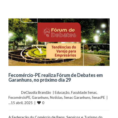
Fecomércio-PE realiza Fórum de Debates em
Garanhuns, no próximo dia 29
	    	DeClaudia Brandão  | 
Educação
, 
Faculdade Senac
, 
FecomércioPE
, 
Garanhuns
, 
Notícias
, 
Senac Garanhuns
, 
SenacPE
  |  
0
...15 abril, 2025  |  
A Federação do Comércio de Bens, Serviços e Turismo do