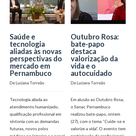
Saúde e
Outubro Rosa:
L
tecnologia
bate-papo
e
aliadas às novas
destaca
c
perspectivas do
valorização da
o
mercado em
vida e o
d
Pernambuco
autocuidado
De
De 
Luciana Torreão
De 
Luciana Torreão
Pa
Tecnologia aliada ao
Em alusão ao Outubro Rosa,
a
atendimento humanizado,
o Senac Pernambuco
o
qualificação profissional em
realizou bate-papo, ontem
de
sintonia com as demandas
(27), com o tema “Cuide-se e
S
futuras, novos polos
valorize a vida”. O evento tem
re
médicos no Interior e o papel
participação de profissionais
“E