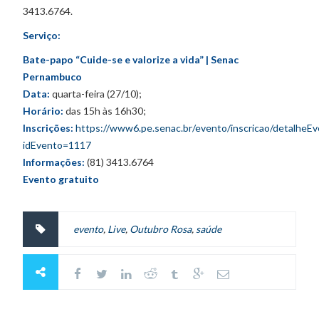
3413.6764.
Serviço:
Bate-papo “Cuide-se e valorize a vida” | Senac
Pernambuco
Data:
quarta-feira (27/10);
Horário:
das 15h às 16h30;
Inscrições:
https://www6.pe.senac.br/evento/inscricao/detalheE
idEvento=1117
Informações:
(81) 3413.6764
Evento gratuito
evento
,
Live
,
Outubro Rosa
,
saúde