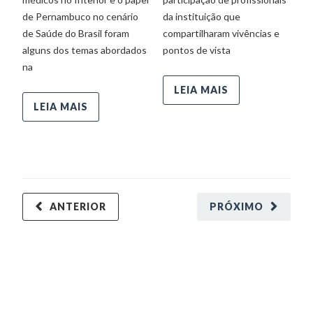
de Pernambuco no cenário
da instituição que
S
de Saúde do Brasil foram
compartilharam vivências e
e
alguns dos temas abordados
pontos de vista
na
LEIA MAIS
LEIA MAIS
ANTERIOR
PRÓXIMO