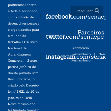
profissional aberta
a toda a sociedade,
facebook
.com/senacp
com a missão de
desenvolver pessoas
e organizações para
Parceiros
twitter
.com/senacpe
o mundo do
trabalho. O Serviço
Fecomércio
Nacional de
Pernambuco
|
Sesc
Aprendizagem
instagram
.com/senac
Pernambuco
Comercial – Senac,
pessoa jurídica de
direito privado, sem
fins lucrativos, foi
criado pelo Decreto-
lei nº 8.621 de 10 de
janeiro de 1946.
Neste mesmo ano,
foi fundado também