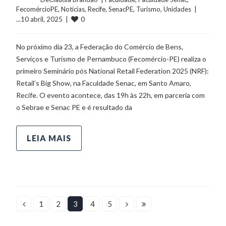
FecomércioPE
, 
Notícias
, 
Recife
, 
SenacPE
, 
Turismo
, 
Unidades
  |  
0
...10 abril, 2025  |  
No próximo dia 23, a Federação do Comércio de Bens,
Serviços e Turismo de Pernambuco (Fecomércio-PE) realiza o
primeiro Seminário pós National Retail Federation 2025 (NRF):
Retail’s Big Show, na Faculdade Senac, em Santo Amaro,
Recife. O evento acontece, das 19h às 22h, em parceria com
o Sebrae e Senac PE e é resultado da
LEIA MAIS
1
2
3
4
5