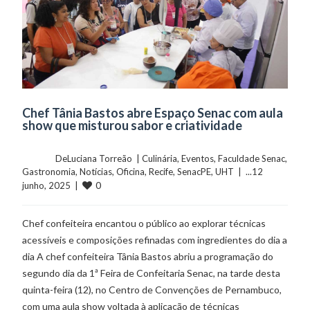
Chef Tânia Bastos abre Espaço Senac com aula
show que misturou sabor e criatividade
	    	DeLuciana Torreão  | 
Culinária
, 
Eventos
, 
Faculdade Senac
, 
Gastronomia
, 
Notícias
, 
Oficina
, 
Recife
, 
SenacPE
, 
UHT
  |  ...12 
0
junho, 2025  |  
Chef confeiteira encantou o público ao explorar técnicas
acessíveis e composições refinadas com ingredientes do dia a
dia A chef confeiteira Tânia Bastos abriu a programação do
segundo dia da 1ª Feira de Confeitaria Senac, na tarde desta
quinta-feira (12), no Centro de Convenções de Pernambuco,
com uma aula show voltada à aplicação de técnicas