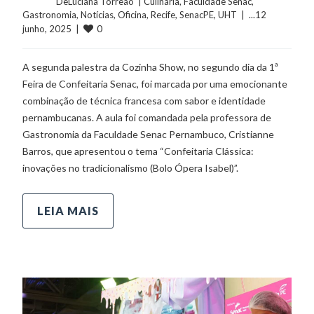
	    	DeLuciana Torreão  | 
Culinária
, 
Faculdade Senac
, 
Gastronomia
, 
Notícias
, 
Oficina
, 
Recife
, 
SenacPE
, 
UHT
  |  ...12 
0
junho, 2025  |  
A segunda palestra da Cozinha Show, no segundo dia da 1ª
Feira de Confeitaria Senac, foi marcada por uma emocionante
combinação de técnica francesa com sabor e identidade
pernambucanas. A aula foi comandada pela professora de
Gastronomia da Faculdade Senac Pernambuco, Cristianne
Barros, que apresentou o tema “Confeitaria Clássica:
inovações no tradicionalismo (Bolo Ópera Isabel)”.
LEIA MAIS