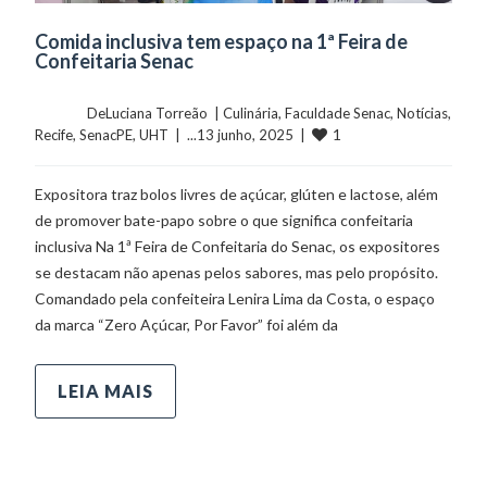
Comida inclusiva tem espaço na 1ª Feira de
Confeitaria Senac
	    	DeLuciana Torreão  | 
Culinária
, 
Faculdade Senac
, 
Notícias
, 
1
Recife
, 
SenacPE
, 
UHT
  |  ...13 junho, 2025  |  
Expositora traz bolos livres de açúcar, glúten e lactose, além
de promover bate-papo sobre o que significa confeitaria
inclusiva Na 1ª Feira de Confeitaria do Senac, os expositores
se destacam não apenas pelos sabores, mas pelo propósito.
Comandado pela confeiteira Lenira Lima da Costa, o espaço
da marca “Zero Açúcar, Por Favor” foi além da
LEIA MAIS