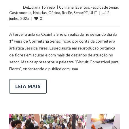
	    	DeLuciana Torreão  | 
Culinária
, 
Eventos
, 
Faculdade Senac
, 
Gastronomia
, 
Notícias
, 
Oficina
, 
Recife
, 
SenacPE
, 
UHT
  |  ...12 
0
junho, 2025  |  
A terceira aula da Cozinha Show, realizada no segundo dia da
1ª Feira de Confeitaria Senac, ficou por conta da confeiteira
artística Jéssica Pires. Especialista em reprodução botânica
de flores em açúcar e com mais de dez anos de atuação no
setor, Jéssica apresentou a palestra “Biscuit Comestível para
Flores”, encantando o público com uma
LEIA MAIS