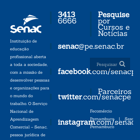
3413
Pesquise
6666
por
Cursos e
Notícias
Instituição de
senac
@pe.senac.br
educação
profissional aberta
a toda a sociedade,
facebook
.com/senacp
com a missão de
desenvolver pessoas
e organizações para
Parceiros
twitter
.com/senacpe
o mundo do
trabalho. O Serviço
Fecomércio
Nacional de
Pernambuco
|
Sesc
Aprendizagem
instagram
.com/senac
Pernambuco
Comercial – Senac,
pessoa jurídica de