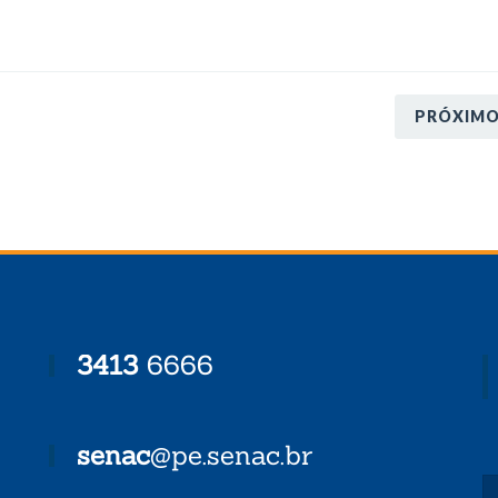
PRÓXIM
3413
6666
senac
@pe.senac.br