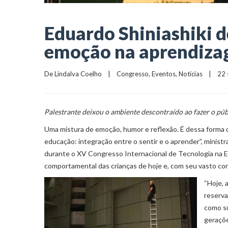
Eduardo Shiniashiki d
emoção na aprendiz
De 
Lindalva Coelho
    |    
Congresso
, 
Eventos
, 
Notícias
    |    
Palestrante deixou o ambiente descontraído ao fazer o pú
Uma mistura de emoção, humor e reflexão. É dessa forma 
educação: integração entre o sentir e o aprender”, ministr
durante o XV Congresso Internacional de Tecnologia na Ed
comportamental das crianças de hoje e, com seu vasto con
“Hoje, 
reserva
como su
geraçõe