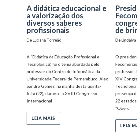
A didática educacional e
Presid
a valorização dos
Fecom
diversos saberes
congre
profissionais
de bri
De 
Luciana Torreão
De 
Lindalva
A “Didática da Educação Profissional e
O presiden
Tecnológica”, foi o tema abordado pelo
Fecomérci
professor do Centro de Informática da
professor 
Universidade Federal de Pernambuco, Alex
XIV Congre
Sandro Gomes, na manhã desta quinta-
Tecnologia
feira (22), durante o XVIII Congresso
presença d
Internacional
22 estados 
“Quero
LEIA MAIS
LEIA M