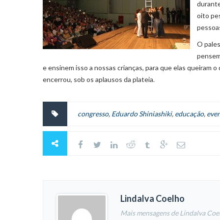
durante
oito pe
pessoas
O pales
pensem 
e ensinem isso a nossas crianças, para que elas queiram 
encerrou, sob os aplausos da plateia.
congresso
,
Eduardo Shiniashiki
,
educação
,
eve
Lindalva Coelho
Mais mensagens de Lindalva Coe