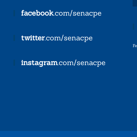
facebook
.com/senacpe
twitter
.com/senacpe
F
instagram
.com/senacpe