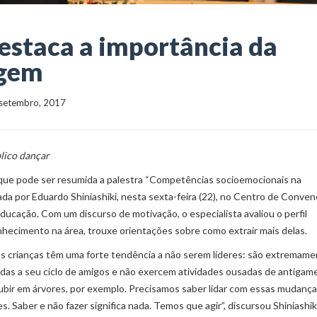
estaca a importância da
agem
22 setembro, 2017
blico dançar
que pode ser resumida a palestra “Competências socioemocionais na
ada por Eduardo Shiniashiki, nesta sexta-feira (22), no Centro de Conven
ucação. Com um discurso de motivação, o especialista avaliou o perfil
hecimento na área, trouxe orientações sobre como extrair mais delas.
as crianças têm uma forte tendência a não serem líderes: são extremam
das a seu ciclo de amigos e não exercem atividades ousadas de antigam
bir em árvores, por exemplo. Precisamos saber lidar com essas mudança
s. Saber e não fazer significa nada. Temos que agir”, discursou Shiniashiki