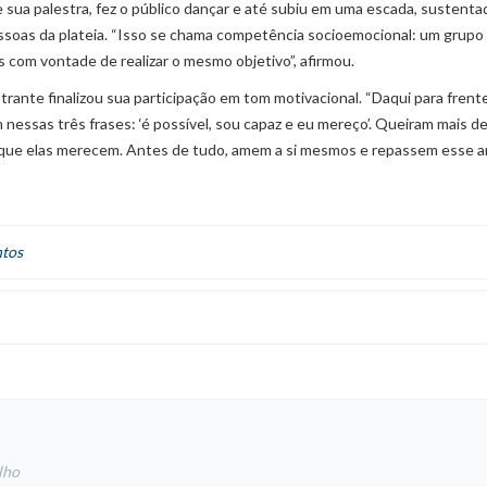
 sua palestra, fez o público dançar e até subiu em uma escada, sustenta
ssoas da plateia. “Isso se chama competência socioemocional: um grupo
 com vontade de realizar o mesmo objetivo”, afirmou.
trante finalizou sua participação em tom motivacional. “Daqui para frente
nessas três frases: ‘é possível, sou capaz e eu mereço’. Queiram mais d
o que elas merecem. Antes de tudo, amem a si mesmos e repassem esse a
ntos
lho