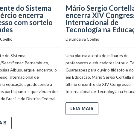
ente do Sistema
Mário Sergio Cortell
ércio encerra
encerra XIV Congres
sso com sorteio
Internacional de
ndes
Tecnologia na Educa
 Coelho
De 
Lindalva Coelho
te do Sistema
Uma plateia atenta de milhares de
o/Sesc/Senac Pernambuco,
professores e educadores lotou o T
Josias Albuquerque, encerrou o
Guararapes para ouvir o filósofo e d
sso Internacional de
em Educação, Mário Sérgio Cortella 
 na Educação agradecendo a
último encontro do XIV Congresso
os participantes que vieram dos
Internacional de Tecnologia na Educ
do Brasil e do Distrito Federal.
LEIA MAIS
AIS