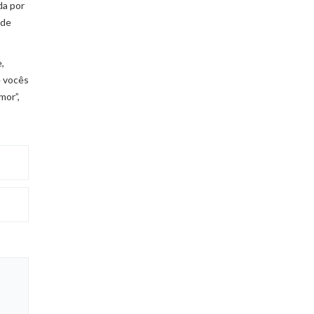
da por
 de
,
e vocês
mor”,