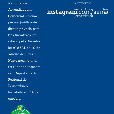
Fecomércio
Nacional de
Pernambuco
|
Sesc
Aprendizagem
instagram
.com/senac
Pernambuco
Comercial – Senac,
pessoa jurídica de
direito privado, sem
fins lucrativos, foi
criado pelo Decreto-
lei nº 8.621 de 10 de
janeiro de 1946.
Neste mesmo ano,
foi fundado também
seu Departamento
Regional de
Pernambuco,
instalado em 14 de
outubro.