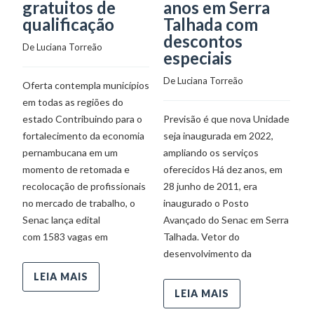
gratuitos de
anos em Serra
v
qualificação
Talhada com
g
descontos
q
De 
Luciana Torreão
especiais
De
De 
Luciana Torreão
Oferta contempla municípios
em todas as regiões do
Há
estado Contribuindo para o
Previsão é que nova Unidade
do
fortalecimento da economia
seja inaugurada em 2022,
pa
pernambucana em um
ampliando os serviços
Co
momento de retomada e
oferecidos Há dez anos, em
cr
recolocação de profissionais
28 junho de 2011, era
de
no mercado de trabalho, o
inaugurado o Posto
es
Senac lança edital
Avançado do Senac em Serra
pa
com 1583 vagas em
Talhada. Vetor do
desenvolvimento da
LEIA MAIS
LEIA MAIS