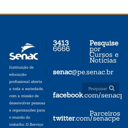
3413
Pesquise
6666
por
Cursos e
Notícias
Instituição de
senac
@pe.senac.br
educação
profissional aberta
a toda a sociedade,
facebook
.com/senacp
com a missão de
desenvolver pessoas
e organizações para
Parceiros
twitter
.com/senacpe
o mundo do
trabalho. O Serviço