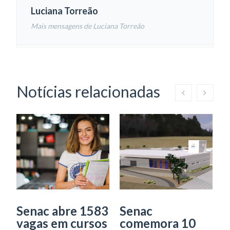
Luciana Torreão
Mais mensagens de Luciana Torreão
Notícias relacionadas
Senac abre 1583
Senac
S
vagas em cursos
comemora 10
1