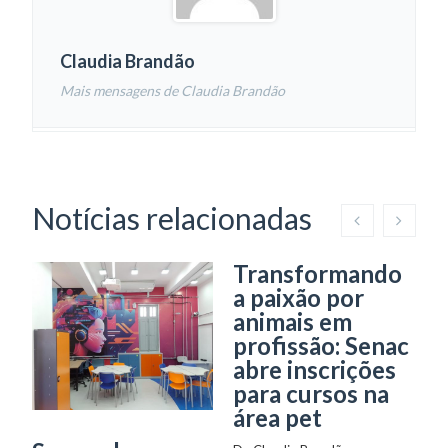
Claudia Brandão
Mais mensagens de Claudia Brandão
Notícias relacionadas
Transformando
C
a paixão por
n
animais em
g
profissão: Senac
d
abre inscrições
c
para cursos na
p
área pet
De