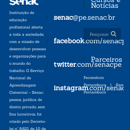
Notícias
Instituição de
senac
@pe.senac.br
educação
profissional aberta
a toda a sociedade,
facebook
.com/senacp
com a missão de
desenvolver pessoas
e organizações para
Parceiros
twitter
.com/senacpe
o mundo do
trabalho. O Serviço
Fecomércio
Nacional de
Pernambuco
|
Sesc
Aprendizagem
instagram
.com/senac
Pernambuco
Comercial – Senac,
pessoa jurídica de
direito privado, sem
fins lucrativos, foi
criado pelo Decreto-
lei nº 8.621 de 10 de