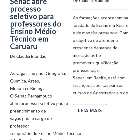
Senac abre
De 
Claudia Brandão
processo
O
seletivo para
As formações acontecem na
ex
professores do
unidade do Senac em Recife
e 
Ensino Médio
e de maneira presencial Com
qu
Técnico em
o objetivo de atender à
ap
Caruaru
crescente demanda do
mê
mercado pet e
ch
De 
Claudia Brandão
promover a qualificação
es
profissional, o
o 
As vagas são para Geografia,
Senac, em Recife, está com
op
Química, Artes,
inscrições abertas para os
ed
Filosofia e Biologia.
cursos de Adestrador e o de
O Senac Pernambuco
abriu processo seletivo para o
LEIA MAIS
preenchimento de
vagas para o cargo de
professor
temporário do Ensino Médio Técnico